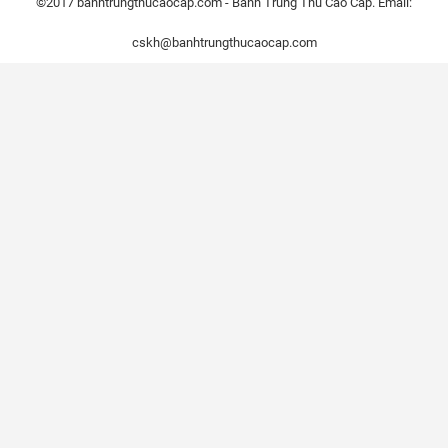
©2017 banhtrungthucaocap.com - Bánh Trung Thu Cao Cấp. Email:
cskh@banhtrungthucaocap.com