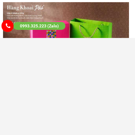
0993.325.223 (Zalo)
Sản phẩm liên quan
Có thể bạn quan tâm
Bánh Trung Thu Cao Cấp ở Yên Thường Gia Lâm - Nguyệt Ảnh Vườn
Hoa