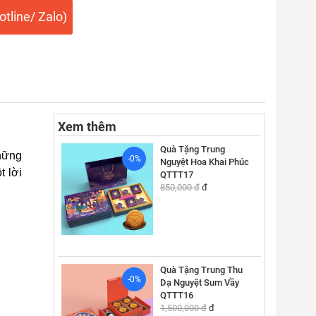
tline/ Zalo)
Xem thêm
Quà Tặng Trung
những
-0%
Nguyệt Hoa Khai Phúc
t lời
QTTT17
850,000 đ
đ
Quà Tặng Trung Thu
-0%
Dạ Nguyệt Sum Vầy
QTTT16
1,500,000 đ
đ