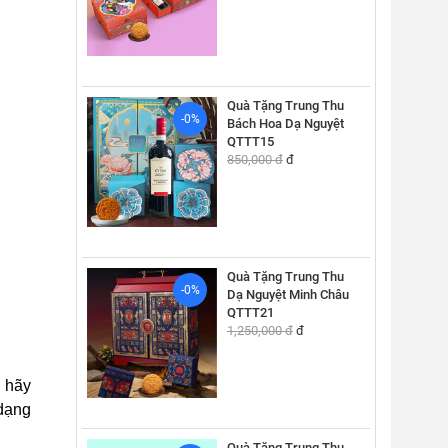
Quà Tặng Trung Thu
-0%
Bách Hoa Dạ Nguyệt
QTTT15
850,000 đ
đ
Quà Tặng Trung Thu
-0%
Dạ Nguyệt Minh Châu
QTTT21
1,250,000 đ
đ
 hãy
 dạng
Quà Tặng Trung Thu