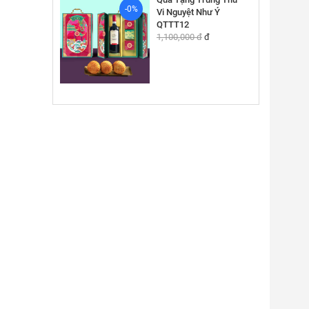
-0%
Vi Nguyệt Như Ý
QTTT12
1,100,000 đ
đ