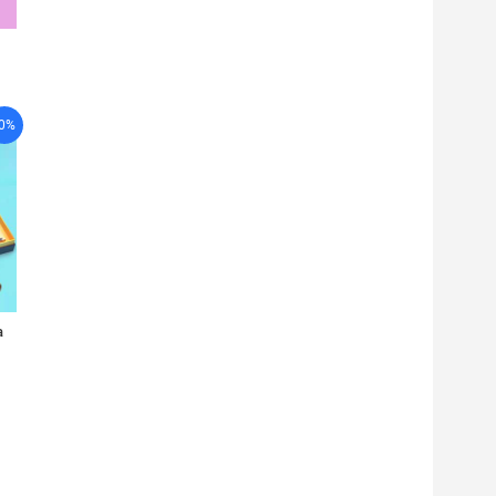
-0%
a