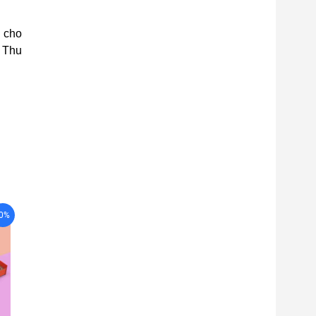
 cho
g Thu
-0%