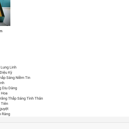
âm
 Lung Linh
Diệu Kỳ
Thắp Sáng Niềm Tin
inh
g Dịu Dàng
g Hoa
răng Thắp Sáng Tình Thân
 Tiên
guyệt
n Ràng