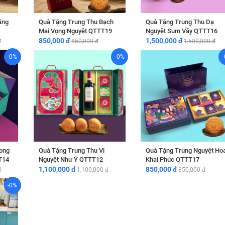
ăng
Quà Tặng Trung Thu Bạch
Quà Tặng Trung Thu Dạ
Mai Vọng Nguyệt QTTT19
Nguyệt Sum Vầy QTTT16
850,000 đ
1,500,000 đ
đ
850,000 đ
1,500,000 đ
-0%
-0%
ong
Quà Tặng Trung Thu Vi
Quà Tặng Trung Nguyệt Ho
T14
Nguyệt Như Ý QTTT12
Khai Phúc QTTT17
1,100,000 đ
850,000 đ
đ
1,100,000 đ
850,000 đ
-0%