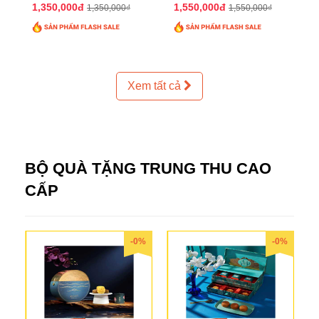
2025 QTTT24
2025 QTTT25
1,350,000đ
1,550,000đ
1,350,000₫
1,550,000₫
Xem tất cả
BỘ QUÀ TẶNG TRUNG THU CAO
CẤP
-0%
-0%