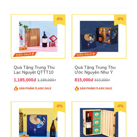
-0%
-0%
Quà Tặng Trung Thu
Quà Tặng Trung Thu
Lạc Nguyệt QTTT10
Ước Nguyện Như Ý
QTTT09
1,185,000đ
815,000đ
1,185,000₫
815,000₫
-0%
-0%