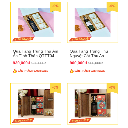
-0%
-0%
Quà Tặng Trung Thu Ấm
Quà Tặng Trung Thu
Áp Tình Thân QTTT04
Nguyệt Cát Thu An
QTTT03
930,000đ
900,000đ
930,000₫
900,000₫
-0%
-0%