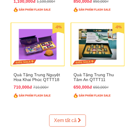
1,100,000đ
850,000đ
1,100,000₫
850,000₫
-0%
-0%
Quà Tặng Trung Nguyệt
Quà Tặng Trung Thu
Hoa Khai Phúc QTTT18
Tâm An QTTT11
710,000đ
650,000đ
710,000₫
650,000₫
Xem tất cả