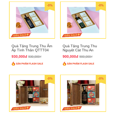
-0%
-0%
Quà Tặng Trung Thu Ấm
Quà Tặng Trung Thu
Áp Tình Thân QTTT04
Nguyệt Cát Thu An
QTTT03
930,000đ
900,000đ
930,000₫
900,000₫
-0%
-0%