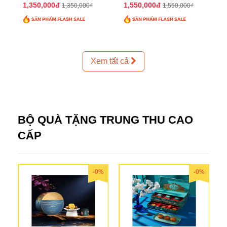
2025 QTTT24
2025 QTTT25
1,350,000đ
1,550,000đ
1,350,000₫
1,550,000₫
Xem tất cả
BỘ QUÀ TẶNG TRUNG THU CAO
CẤP
-0%
-0%