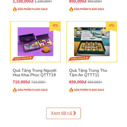
1,100,000đ
850,000đ
1,100,000₫
850,000₫
-0%
-0%
Quà Tặng Trung Nguyệt
Quà Tặng Trung Thu
Hoa Khai Phúc QTTT18
Tâm An QTTT11
710,000đ
650,000đ
710,000₫
650,000₫
Xem tất cả