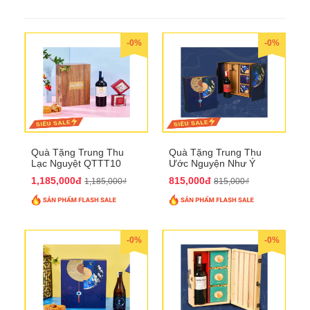
-0%
-0%
Quà Tặng Trung Thu
Quà Tặng Trung Thu
Lạc Nguyệt QTTT10
Ước Nguyện Như Ý
QTTT09
1,185,000đ
815,000đ
1,185,000₫
815,000₫
-0%
-0%