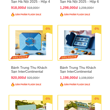
Sạn Hà Nội 2025 - Hộp 4
Sạn Hà Nội 2025 - Hộp 6
bánh to QTTT28
Bánh QTTT29
918,000đ
1,298,000đ
918,000₫
1,298,000₫
-0%
-0%
Bánh Trung Thu Khách
Bánh Trung Thu Khách
Sạn InterContinental
Sạn InterContinental
Hanoi Landmark72
Hanoi Landmark72
920,000đ
1,198,000đ
920,000₫
1,198,000₫
QTTT26
QTTT27
-0%
-0%