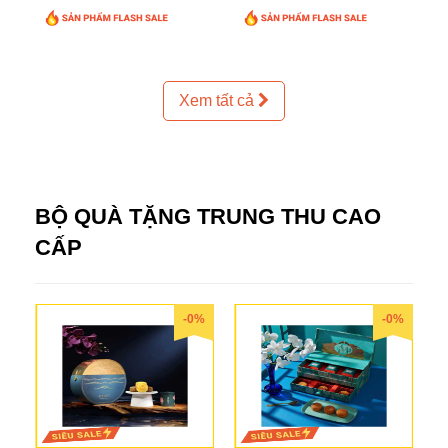
Xem tất cả
BỘ QUÀ TẶNG TRUNG THU CAO
CẤP
-0%
-0%