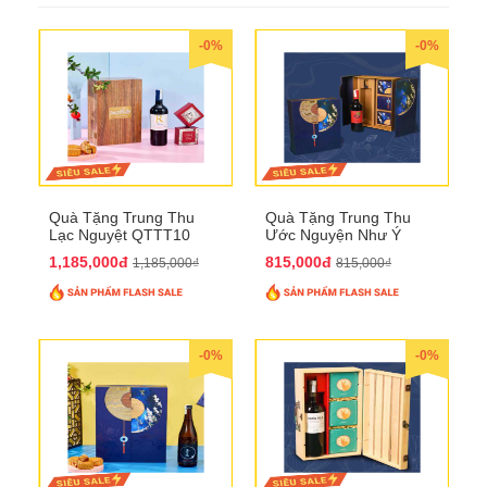
-0%
-0%
Quà Tặng Trung Thu
Quà Tặng Trung Thu
Lạc Nguyệt QTTT10
Ước Nguyện Như Ý
QTTT09
1,185,000đ
815,000đ
1,185,000₫
815,000₫
-0%
-0%