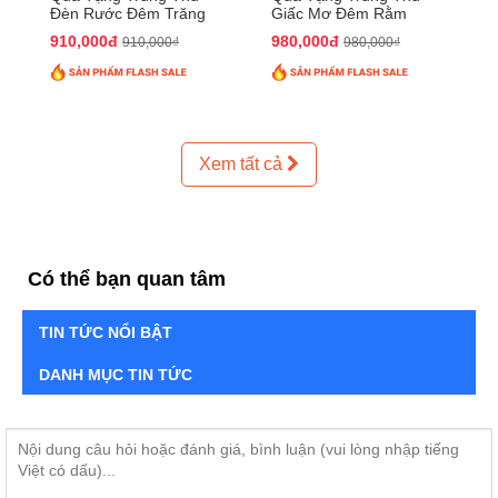
Đèn Rước Đêm Trăng
Giấc Mơ Đêm Rằm
QTTT02
QTTT01
910,000đ
980,000đ
910,000₫
980,000₫
Xem tất cả
Có thể bạn quan tâm
TIN TỨC NỔI BẬT
DANH MỤC TIN TỨC