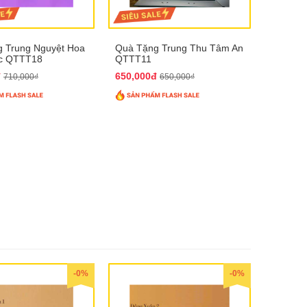
 Trung Nguyệt Hoa
Quà Tặng Trung Thu Tâm An
úc QTTT18
QTTT11
đ
650,000đ
710,000₫
650,000₫
-0%
-0%