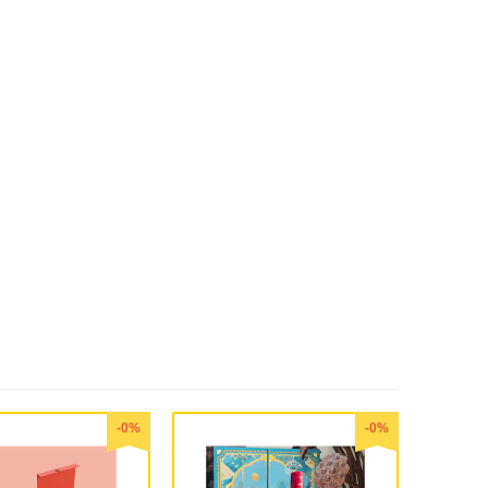
-0%
-0%