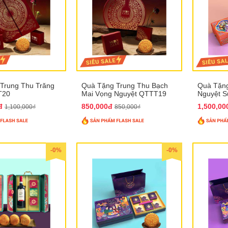
Trung Thu Trăng
Quà Tặng Trung Thu Bạch
Quà Tặng
T20
Mai Vọng Nguyệt QTTT19
Nguyệt 
0đ
850,000đ
1,500,0
1,100,000₫
850,000₫
-0%
-0%