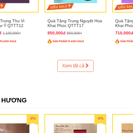
Trung Thu Vi
Quà Tặng Trung Nguyệt Hoa
Quà Tặng
hư Ý QTTT12
Khai Phúc QTTT17
Khai Ph
0đ
850,000đ
710,000
1,100,000₫
850,000₫
Xem tất cả
E HƯƠNG
-0%
-0%