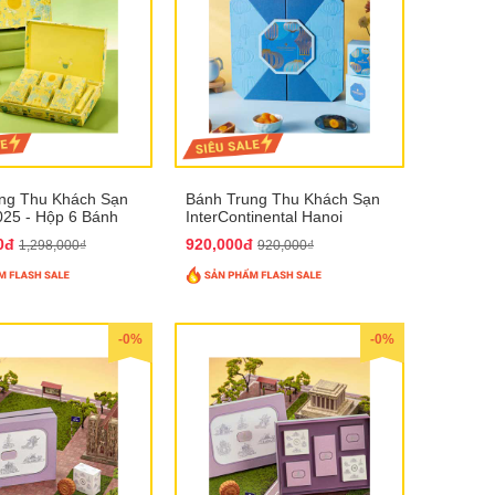
ng Thu Khách Sạn
Bánh Trung Thu Khách Sạn
025 - Hộp 6 Bánh
InterContinental Hanoi
Landmark72 QTTT26
00đ
920,000đ
1,298,000₫
920,000₫
-0%
-0%