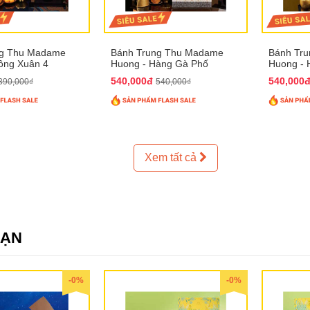
ng Thu Madame
Bánh Trung Thu Madame
Bánh Tr
ồng Xuân 4
Huong - Hàng Gà Phố
Huong - 
540,000đ
540,000
390,000₫
540,000₫
Xem tất cả
SẠN
-0%
-0%