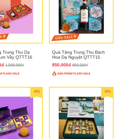
 Trung Thu Dạ
Quà Tặng Trung Thu Bách
Sum Vầy QTTT16
Hoa Dạ Nguyệt QTTT15
00đ
850,000đ
1,500,000₫
850,000₫
-0%
-0%