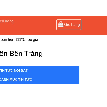
ách hàng
Giỏ hàng
oàn tiền 111% nếu giả
iên Bên Trăng
TIN TỨC NỔI BẬT
DANH MỤC TIN TỨC