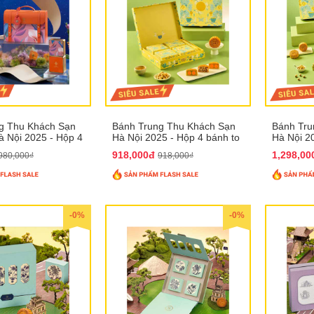
g Thu Khách Sạn
Bánh Trung Thu Khách Sạn
Bánh Tru
 Nội 2025 - Hộp 4
Hà Nội 2025 - Hộp 4 bánh to
Hà Nội 2
T31
QTTT28
QTTT29
918,000đ
1,298,0
980,000₫
918,000₫
-0%
-0%