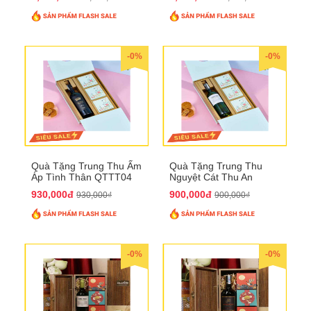
-0%
-0%
Quà Tặng Trung Thu Ấm
Quà Tặng Trung Thu
Áp Tình Thân QTTT04
Nguyệt Cát Thu An
QTTT03
930,000đ
900,000đ
930,000₫
900,000₫
-0%
-0%