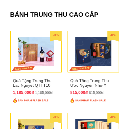
BÁNH TRUNG THU CAO CẤP
-0%
-0%
Quà Tặng Trung Thu
Quà Tặng Trung Thu
Lạc Nguyệt QTTT10
Ước Nguyện Như Ý
QTTT09
1,185,000đ
815,000đ
1,185,000₫
815,000₫
-0%
-0%