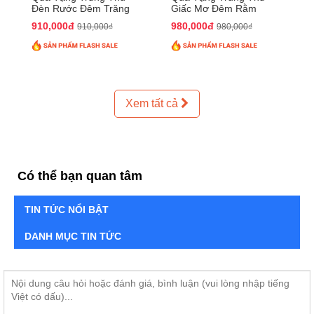
Đèn Rước Đêm Trăng
Giấc Mơ Đêm Rằm
QTTT02
QTTT01
910,000đ
980,000đ
910,000₫
980,000₫
Xem tất cả
Có thể bạn quan tâm
TIN TỨC NỔI BẬT
DANH MỤC TIN TỨC