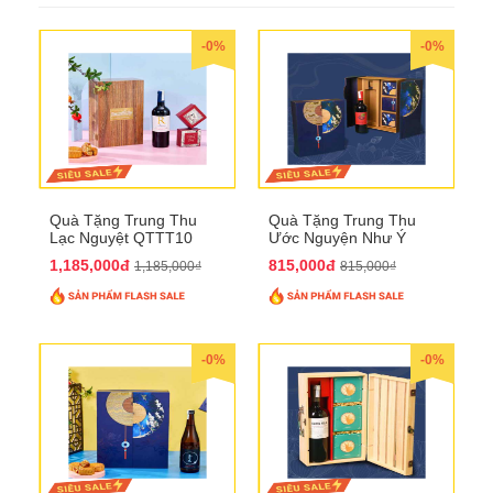
-0%
-0%
Quà Tặng Trung Thu
Quà Tặng Trung Thu
Lạc Nguyệt QTTT10
Ước Nguyện Như Ý
QTTT09
1,185,000đ
815,000đ
1,185,000₫
815,000₫
-0%
-0%