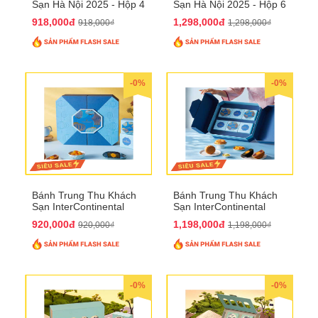
Sạn Hà Nội 2025 - Hộp 4
Sạn Hà Nội 2025 - Hộp 6
bánh to QTTT28
Bánh QTTT29
918,000đ
1,298,000đ
918,000₫
1,298,000₫
-0%
-0%
Bánh Trung Thu Khách
Bánh Trung Thu Khách
Sạn InterContinental
Sạn InterContinental
Hanoi Landmark72
Hanoi Landmark72
920,000đ
1,198,000đ
920,000₫
1,198,000₫
QTTT26
QTTT27
-0%
-0%