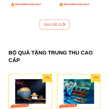
Xem tất cả
BỘ QUÀ TẶNG TRUNG THU CAO
CẤP
-0%
-0%