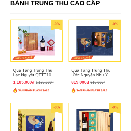
BÁNH TRUNG THU CAO CẤP
-0%
-0%
Quà Tặng Trung Thu
Quà Tặng Trung Thu
Lạc Nguyệt QTTT10
Ước Nguyện Như Ý
QTTT09
1,185,000đ
815,000đ
1,185,000₫
815,000₫
-0%
-0%