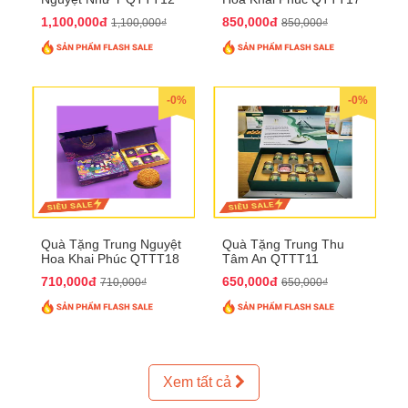
1,100,000đ
850,000đ
1,100,000₫
850,000₫
-0%
-0%
Quà Tặng Trung Nguyệt
Quà Tặng Trung Thu
Hoa Khai Phúc QTTT18
Tâm An QTTT11
710,000đ
650,000đ
710,000₫
650,000₫
Xem tất cả