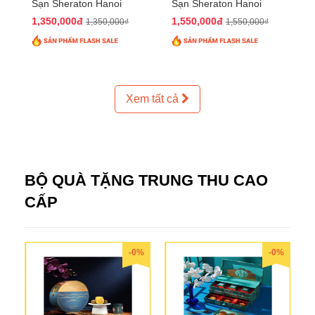
Sạn Sheraton Hanoi
Sạn Sheraton Hanoi
2025 QTTT24
2025 QTTT25
1,350,000đ
1,550,000đ
1,350,000₫
1,550,000₫
Xem tất cả
BỘ QUÀ TẶNG TRUNG THU CAO
CẤP
-0%
-0%