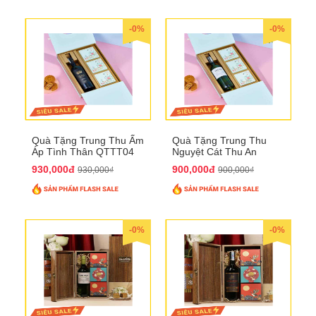
-0%
-0%
Quà Tặng Trung Thu Ấm
Quà Tặng Trung Thu
Áp Tình Thân QTTT04
Nguyệt Cát Thu An
QTTT03
930,000đ
900,000đ
930,000₫
900,000₫
-0%
-0%