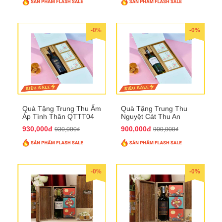
-0%
-0%
Quà Tặng Trung Thu Ấm
Quà Tặng Trung Thu
Áp Tình Thân QTTT04
Nguyệt Cát Thu An
QTTT03
930,000đ
900,000đ
930,000₫
900,000₫
-0%
-0%