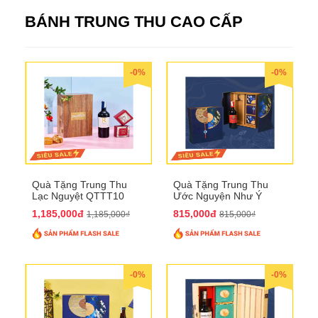
BÁNH TRUNG THU CAO CẤP
-0%
-0%
Quà Tặng Trung Thu
Quà Tặng Trung Thu
Lạc Nguyệt QTTT10
Ước Nguyện Như Ý
QTTT09
1,185,000đ
815,000đ
1,185,000₫
815,000₫
-0%
-0%