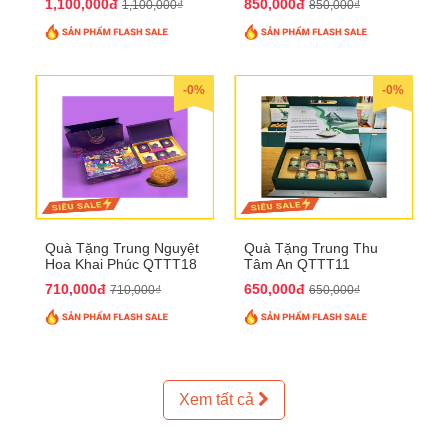
1,100,000đ
850,000đ
1,100,000₫
850,000₫
-0%
-0%
Quà Tặng Trung Nguyệt
Quà Tặng Trung Thu
Hoa Khai Phúc QTTT18
Tâm An QTTT11
710,000đ
650,000đ
710,000₫
650,000₫
Xem tất cả