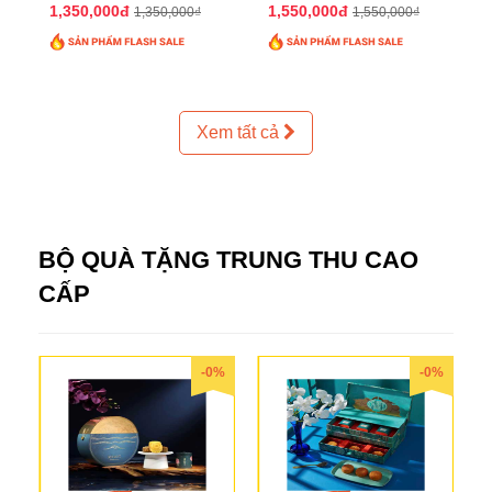
2025 QTTT24
2025 QTTT25
1,350,000đ
1,550,000đ
1,350,000₫
1,550,000₫
Xem tất cả
BỘ QUÀ TẶNG TRUNG THU CAO
CẤP
-0%
-0%