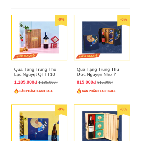
-0%
-0%
Quà Tặng Trung Thu
Quà Tặng Trung Thu
Lạc Nguyệt QTTT10
Ước Nguyện Như Ý
QTTT09
1,185,000đ
815,000đ
1,185,000₫
815,000₫
-0%
-0%