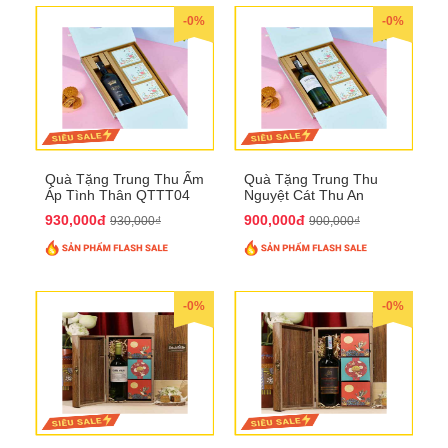
-0%
-0%
Quà Tặng Trung Thu Ấm
Quà Tặng Trung Thu
Áp Tình Thân QTTT04
Nguyệt Cát Thu An
QTTT03
930,000đ
900,000đ
930,000₫
900,000₫
-0%
-0%