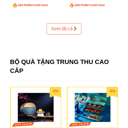
Xem tất cả
BỘ QUÀ TẶNG TRUNG THU CAO
CẤP
-0%
-0%