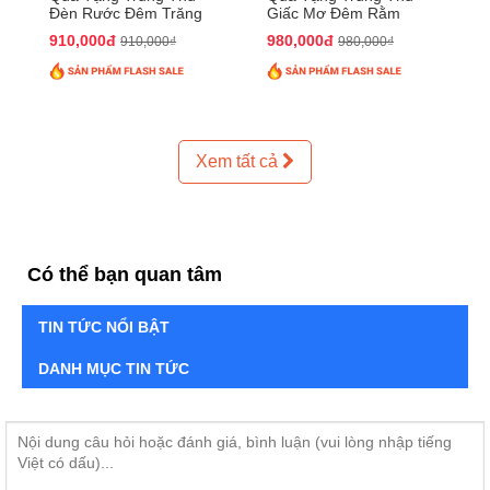
Đèn Rước Đêm Trăng
Giấc Mơ Đêm Rằm
QTTT02
QTTT01
910,000đ
980,000đ
910,000₫
980,000₫
Xem tất cả
Có thể bạn quan tâm
TIN TỨC NỔI BẬT
DANH MỤC TIN TỨC