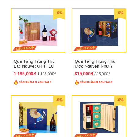
-0%
-0%
Quà Tặng Trung Thu
Quà Tặng Trung Thu
Lạc Nguyệt QTTT10
Ước Nguyện Như Ý
QTTT09
1,185,000đ
815,000đ
1,185,000₫
815,000₫
-0%
-0%