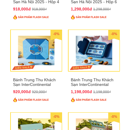
Sạn Hà Nội 2025 - Hộp 4
Sạn Hà Nội 2025 - Hộp 6
bánh to QTTT28
Bánh QTTT29
918,000đ
1,298,000đ
918,000₫
1,298,000₫
-0%
-0%
Bánh Trung Thu Khách
Bánh Trung Thu Khách
Sạn InterContinental
Sạn InterContinental
Hanoi Landmark72
Hanoi Landmark72
920,000đ
1,198,000đ
920,000₫
1,198,000₫
QTTT26
QTTT27
-0%
-0%