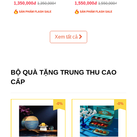
2025 QTTT24
2025 QTTT25
1,350,000đ
1,550,000đ
1,350,000₫
1,550,000₫
Xem tất cả
BỘ QUÀ TẶNG TRUNG THU CAO
CẤP
-0%
-0%