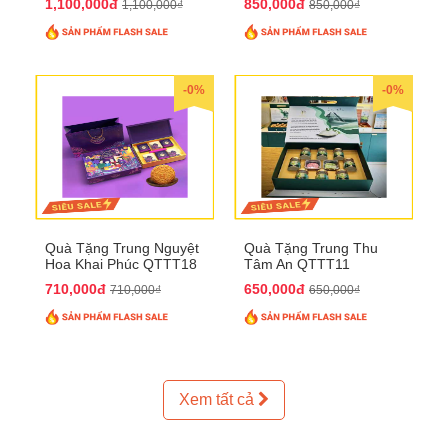
1,100,000đ
850,000đ
1,100,000₫
850,000₫
-0%
-0%
Quà Tặng Trung Nguyệt
Quà Tặng Trung Thu
Hoa Khai Phúc QTTT18
Tâm An QTTT11
710,000đ
650,000đ
710,000₫
650,000₫
Xem tất cả