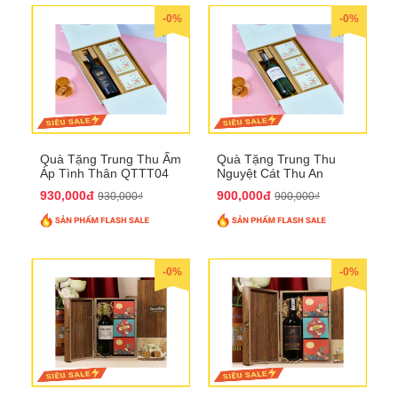
-0%
-0%
Quà Tặng Trung Thu Ấm
Quà Tặng Trung Thu
Áp Tình Thân QTTT04
Nguyệt Cát Thu An
QTTT03
930,000đ
900,000đ
930,000₫
900,000₫
-0%
-0%