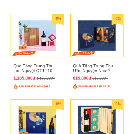
-0%
-0%
Quà Tặng Trung Thu
Quà Tặng Trung Thu
Lạc Nguyệt QTTT10
Ước Nguyện Như Ý
QTTT09
1,185,000đ
815,000đ
1,185,000₫
815,000₫
-0%
-0%