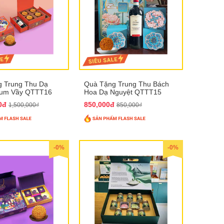
 Trung Thu Dạ
Quà Tặng Trung Thu Bách
Sum Vầy QTTT16
Hoa Dạ Nguyệt QTTT15
00đ
850,000đ
1,500,000₫
850,000₫
-0%
-0%