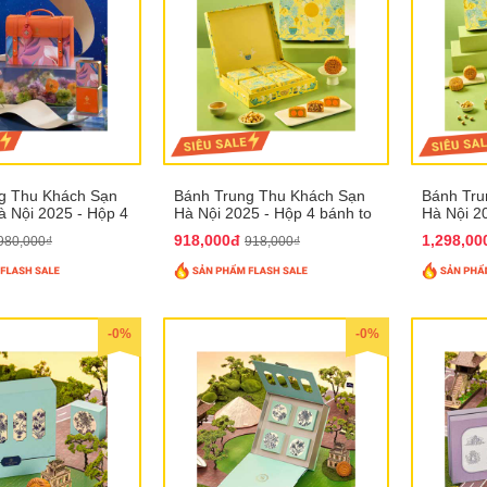
g Thu Khách Sạn
Bánh Trung Thu Khách Sạn
Bánh Tru
 Nội 2025 - Hộp 4
Hà Nội 2025 - Hộp 4 bánh to
Hà Nội 2
T31
QTTT28
QTTT29
918,000đ
1,298,0
980,000₫
918,000₫
-0%
-0%