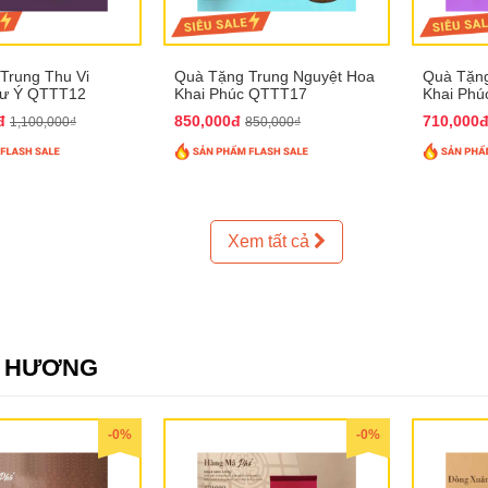
Trung Thu Vi
Quà Tặng Trung Nguyệt Hoa
Quà Tặng
hư Ý QTTT12
Khai Phúc QTTT17
Khai Ph
0đ
850,000đ
710,000
1,100,000₫
850,000₫
Xem tất cả
E HƯƠNG
-0%
-0%