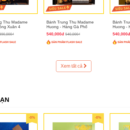
ng Thu Madame
Bánh Trung Thu Madame
Bánh Tr
ồng Xuân 4
Huong - Hàng Gà Phố
Huong - 
540,000đ
540,000
390,000₫
540,000₫
Xem tất cả
SẠN
-0%
-0%