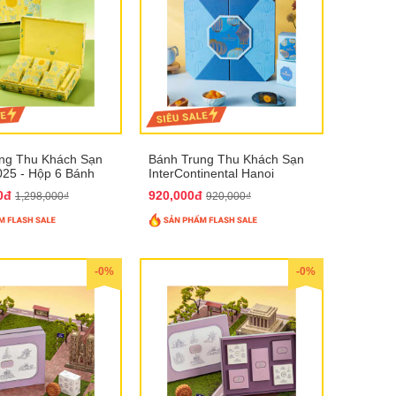
ng Thu Khách Sạn
Bánh Trung Thu Khách Sạn
025 - Hộp 6 Bánh
InterContinental Hanoi
Landmark72 QTTT26
00đ
920,000đ
1,298,000₫
920,000₫
-0%
-0%