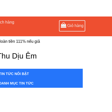
ách hàng
Giỏ hàng
oàn tiền 111% nếu giả
Thu Dịu Êm
TIN TỨC NỔI BẬT
DANH MỤC TIN TỨC