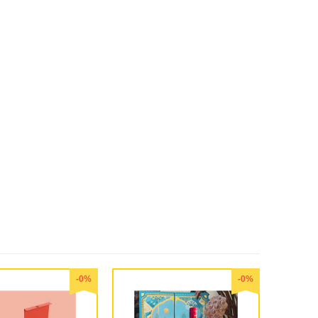
-0%
-0%