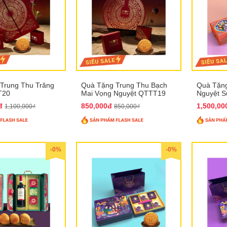
Trung Thu Trăng
Quà Tặng Trung Thu Bạch
Quà Tặng
T20
Mai Vọng Nguyệt QTTT19
Nguyệt 
0đ
850,000đ
1,500,0
1,100,000₫
850,000₫
-0%
-0%