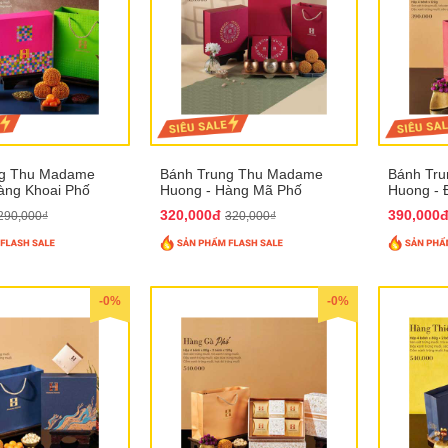
ng Thu Madame
Bánh Trung Thu Madame
Bánh Tr
àng Khoai Phố
Huong - Hàng Mã Phố
Huong - 
320,000đ
390,000
290,000₫
320,000₫
-0%
-0%