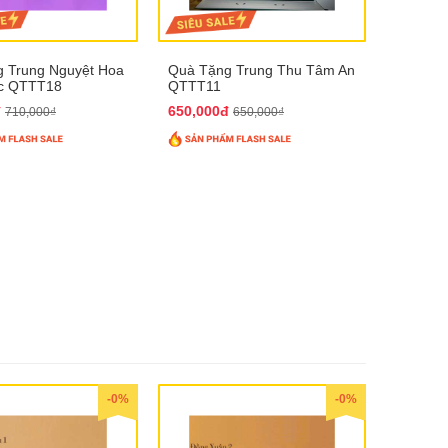
 Trung Nguyệt Hoa
Quà Tặng Trung Thu Tâm An
úc QTTT18
QTTT11
đ
650,000đ
710,000₫
650,000₫
-0%
-0%