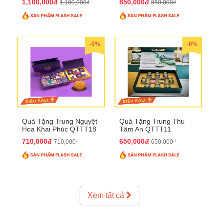
1,100,000đ
850,000đ
1,100,000₫
850,000₫
-0%
-0%
Quà Tặng Trung Nguyệt
Quà Tặng Trung Thu
Hoa Khai Phúc QTTT18
Tâm An QTTT11
710,000đ
650,000đ
710,000₫
650,000₫
Xem tất cả