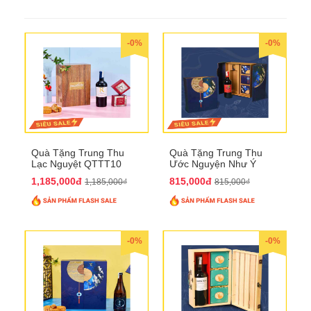
-0%
-0%
Quà Tặng Trung Thu
Quà Tặng Trung Thu
Lạc Nguyệt QTTT10
Ước Nguyện Như Ý
QTTT09
1,185,000đ
815,000đ
1,185,000₫
815,000₫
-0%
-0%