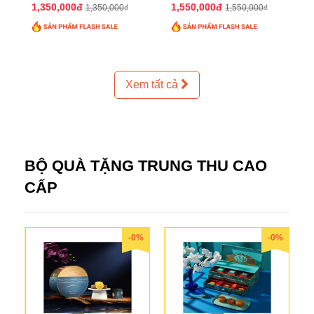
2025 QTTT24
2025 QTTT25
1,350,000đ
1,550,000đ
1,350,000₫
1,550,000₫
Xem tất cả
BỘ QUÀ TẶNG TRUNG THU CAO
CẤP
-0%
-0%