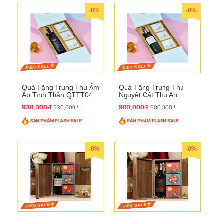
-0%
-0%
Quà Tặng Trung Thu Ấm
Quà Tặng Trung Thu
Áp Tình Thân QTTT04
Nguyệt Cát Thu An
QTTT03
930,000đ
900,000đ
930,000₫
900,000₫
-0%
-0%