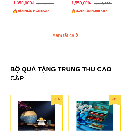
2025 QTTT24
2025 QTTT25
1,350,000đ
1,550,000đ
1,350,000₫
1,550,000₫
Xem tất cả
BỘ QUÀ TẶNG TRUNG THU CAO
CẤP
-0%
-0%