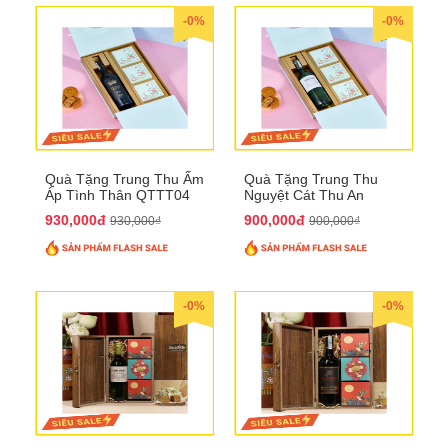
-0%
-0%
Quà Tặng Trung Thu Ấm
Quà Tặng Trung Thu
Áp Tình Thân QTTT04
Nguyệt Cát Thu An
QTTT03
930,000đ
900,000đ
930,000₫
900,000₫
-0%
-0%