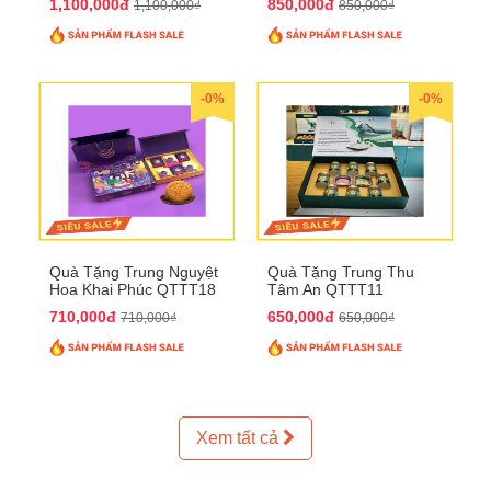
1,100,000đ
850,000đ
1,100,000₫
850,000₫
-0%
-0%
Quà Tặng Trung Nguyệt
Quà Tặng Trung Thu
Hoa Khai Phúc QTTT18
Tâm An QTTT11
710,000đ
650,000đ
710,000₫
650,000₫
Xem tất cả