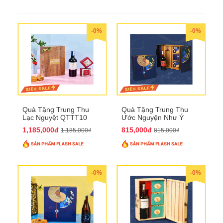
-0%
-0%
Quà Tặng Trung Thu
Quà Tặng Trung Thu
Lạc Nguyệt QTTT10
Ước Nguyện Như Ý
QTTT09
1,185,000đ
815,000đ
1,185,000₫
815,000₫
-0%
-0%