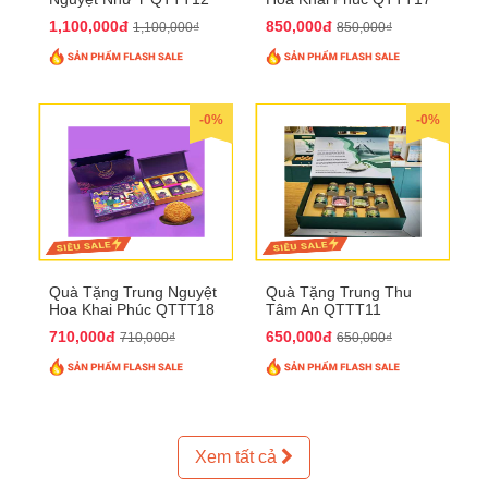
1,100,000đ
850,000đ
1,100,000₫
850,000₫
-0%
-0%
Quà Tặng Trung Nguyệt
Quà Tặng Trung Thu
Hoa Khai Phúc QTTT18
Tâm An QTTT11
710,000đ
650,000đ
710,000₫
650,000₫
Xem tất cả