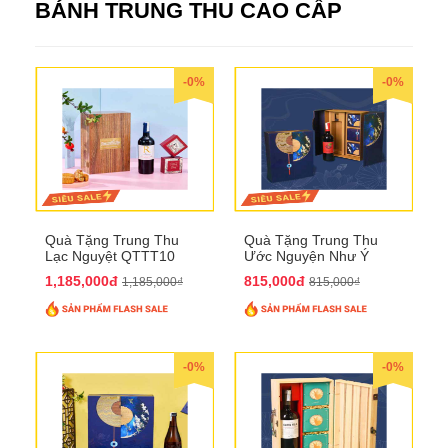
BÁNH TRUNG THU CAO CẤP
-0%
-0%
Quà Tặng Trung Thu
Quà Tặng Trung Thu
Lạc Nguyệt QTTT10
Ước Nguyện Như Ý
QTTT09
1,185,000đ
815,000đ
1,185,000₫
815,000₫
-0%
-0%