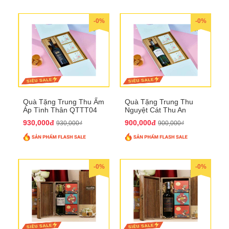
-0%
-0%
Quà Tặng Trung Thu Ấm
Quà Tặng Trung Thu
Áp Tình Thân QTTT04
Nguyệt Cát Thu An
QTTT03
930,000đ
900,000đ
930,000₫
900,000₫
-0%
-0%