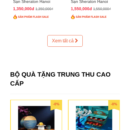
Sạn Sheraton Hanoi
Sạn Sheraton Hanoi
2025 QTTT24
2025 QTTT25
1,350,000đ
1,550,000đ
1,350,000₫
1,550,000₫
Xem tất cả
BỘ QUÀ TẶNG TRUNG THU CAO
CẤP
-0%
-0%