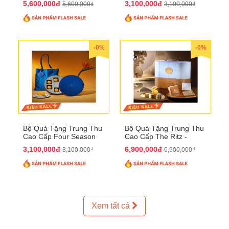
5,600,000đ
3,100,000đ
5,600,000₫
3,100,000₫
-0%
-0%
Bộ Quà Tặng Trung Thu
Bộ Quà Tặng Trung Thu
Cao Cấp Four Season
Cao Cấp The Ritz -
QTTT37
Carlton QTTT32
3,100,000đ
6,900,000đ
3,100,000₫
6,900,000₫
Xem tất cả