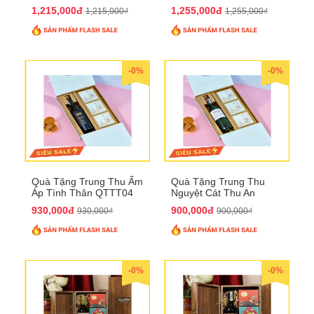
QTTT05
1,215,000đ
1,255,000đ
1,215,000₫
1,255,000₫
-0%
-0%
Quà Tặng Trung Thu Ấm
Quà Tặng Trung Thu
Áp Tình Thân QTTT04
Nguyệt Cát Thu An
QTTT03
930,000đ
900,000đ
930,000₫
900,000₫
-0%
-0%