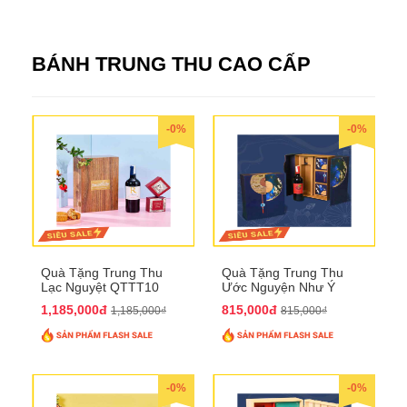
BÁNH TRUNG THU CAO CẤP
-0%
-0%
Quà Tặng Trung Thu
Quà Tặng Trung Thu
Lạc Nguyệt QTTT10
Ước Nguyện Như Ý
QTTT09
1,185,000đ
815,000đ
1,185,000₫
815,000₫
-0%
-0%