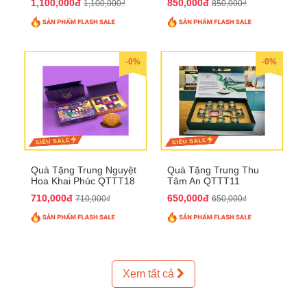
1,100,000đ
850,000đ
1,100,000₫
850,000₫
-0%
-0%
Quà Tặng Trung Nguyệt
Quà Tặng Trung Thu
Hoa Khai Phúc QTTT18
Tâm An QTTT11
710,000đ
650,000đ
710,000₫
650,000₫
Xem tất cả