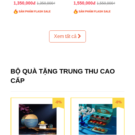
2025 QTTT24
2025 QTTT25
1,350,000đ
1,550,000đ
1,350,000₫
1,550,000₫
Xem tất cả
BỘ QUÀ TẶNG TRUNG THU CAO
CẤP
-0%
-0%