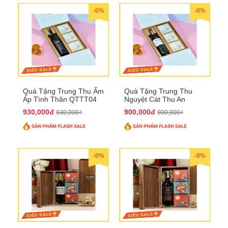
-0%
-0%
Quà Tặng Trung Thu Ấm
Quà Tặng Trung Thu
Áp Tình Thân QTTT04
Nguyệt Cát Thu An
QTTT03
930,000đ
900,000đ
930,000₫
900,000₫
-0%
-0%