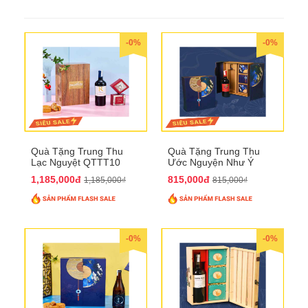
-0%
-0%
Quà Tặng Trung Thu
Quà Tặng Trung Thu
Lạc Nguyệt QTTT10
Ước Nguyện Như Ý
QTTT09
1,185,000đ
815,000đ
1,185,000₫
815,000₫
-0%
-0%