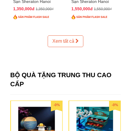
Sạn Sheraton Hanoi
Sạn Sheraton Hanoi
2025 QTTT24
2025 QTTT25
1,350,000đ
1,550,000đ
1,350,000₫
1,550,000₫
Xem tất cả
BỘ QUÀ TẶNG TRUNG THU CAO
CẤP
-0%
-0%