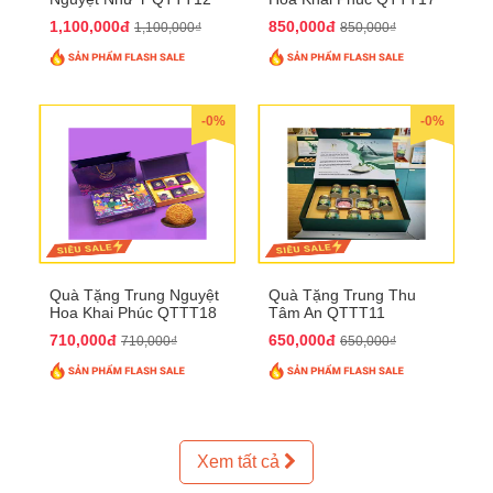
1,100,000đ
850,000đ
1,100,000₫
850,000₫
-0%
-0%
Quà Tặng Trung Nguyệt
Quà Tặng Trung Thu
Hoa Khai Phúc QTTT18
Tâm An QTTT11
710,000đ
650,000đ
710,000₫
650,000₫
Xem tất cả