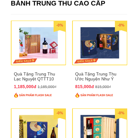
BÁNH TRUNG THU CAO CẤP
-0%
-0%
Quà Tặng Trung Thu
Quà Tặng Trung Thu
Lạc Nguyệt QTTT10
Ước Nguyện Như Ý
QTTT09
1,185,000đ
815,000đ
1,185,000₫
815,000₫
-0%
-0%