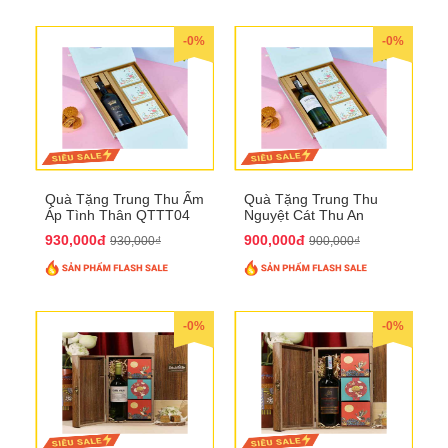
-0%
-0%
Quà Tặng Trung Thu Ấm
Quà Tặng Trung Thu
Áp Tình Thân QTTT04
Nguyệt Cát Thu An
QTTT03
930,000đ
900,000đ
930,000₫
900,000₫
-0%
-0%