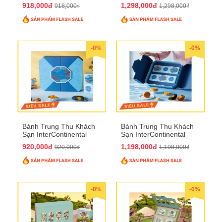
bánh to QTTT28
Bánh QTTT29
918,000đ
1,298,000đ
918,000₫
1,298,000₫
-0%
-0%
Bánh Trung Thu Khách
Bánh Trung Thu Khách
Sạn InterContinental
Sạn InterContinental
Hanoi Landmark72
Hanoi Landmark72
920,000đ
1,198,000đ
920,000₫
1,198,000₫
QTTT26
QTTT27
-0%
-0%