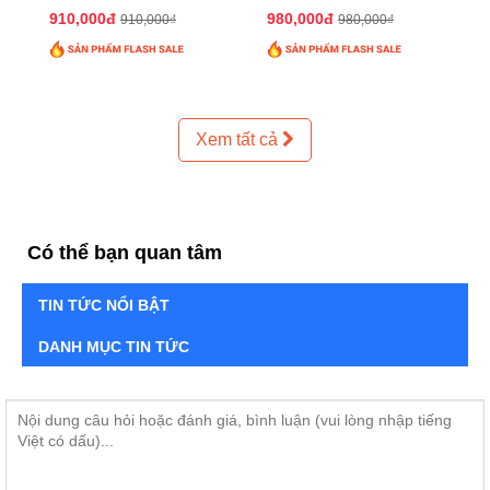
QTTT02
QTTT01
910,000đ
980,000đ
910,000₫
980,000₫
Xem tất cả
Có thể bạn quan tâm
TIN TỨC NỔI BẬT
DANH MỤC TIN TỨC