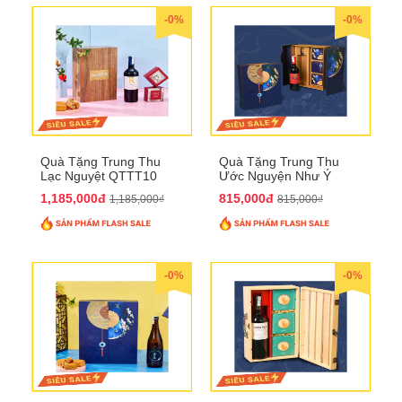
-0%
-0%
Quà Tặng Trung Thu
Quà Tặng Trung Thu
Lạc Nguyệt QTTT10
Ước Nguyện Như Ý
QTTT09
1,185,000đ
815,000đ
1,185,000₫
815,000₫
-0%
-0%