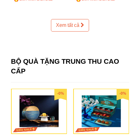
Xem tất cả
BỘ QUÀ TẶNG TRUNG THU CAO
CẤP
-0%
-0%