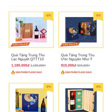
-0%
-0%
Quà Tặng Trung Thu
Quà Tặng Trung Thu
Lạc Nguyệt QTTT10
Ước Nguyện Như Ý
QTTT09
1,185,000đ
815,000đ
1,185,000₫
815,000₫
-0%
-0%