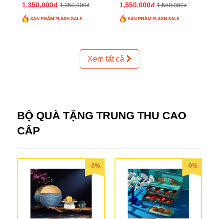
2025 QTTT24
2025 QTTT25
1,350,000đ
1,550,000đ
1,350,000₫
1,550,000₫
Xem tất cả
BỘ QUÀ TẶNG TRUNG THU CAO
CẤP
-0%
-0%