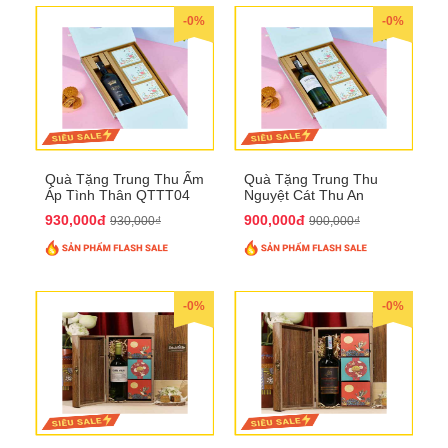
-0%
-0%
Quà Tặng Trung Thu Ấm
Quà Tặng Trung Thu
Áp Tình Thân QTTT04
Nguyệt Cát Thu An
QTTT03
930,000đ
900,000đ
930,000₫
900,000₫
-0%
-0%