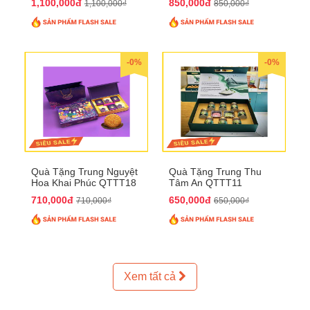
1,100,000đ
850,000đ
1,100,000₫
850,000₫
-0%
-0%
Quà Tặng Trung Nguyệt
Quà Tặng Trung Thu
Hoa Khai Phúc QTTT18
Tâm An QTTT11
710,000đ
650,000đ
710,000₫
650,000₫
Xem tất cả