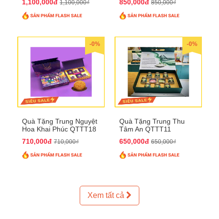
1,100,000đ
850,000đ
1,100,000₫
850,000₫
-0%
-0%
Quà Tặng Trung Nguyệt
Quà Tặng Trung Thu
Hoa Khai Phúc QTTT18
Tâm An QTTT11
710,000đ
650,000đ
710,000₫
650,000₫
Xem tất cả