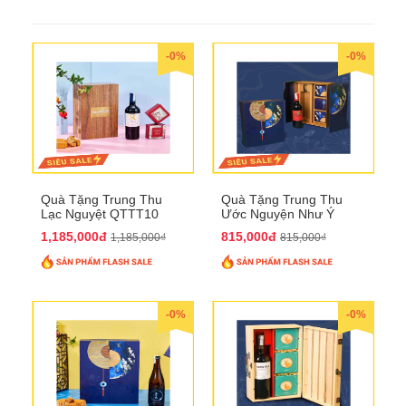
-0%
-0%
Quà Tặng Trung Thu
Quà Tặng Trung Thu
Lạc Nguyệt QTTT10
Ước Nguyện Như Ý
QTTT09
1,185,000đ
815,000đ
1,185,000₫
815,000₫
-0%
-0%