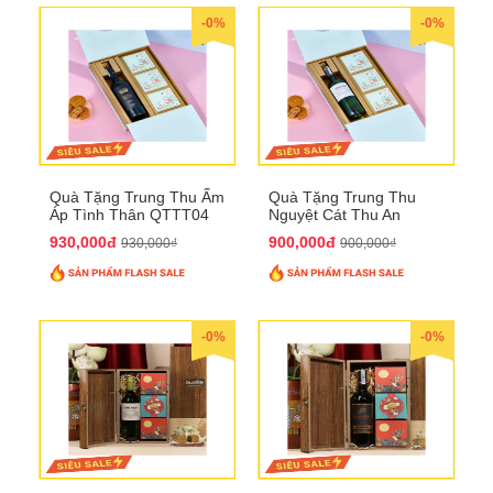
-0%
-0%
Quà Tặng Trung Thu Ấm
Quà Tặng Trung Thu
Áp Tình Thân QTTT04
Nguyệt Cát Thu An
QTTT03
930,000đ
900,000đ
930,000₫
900,000₫
-0%
-0%