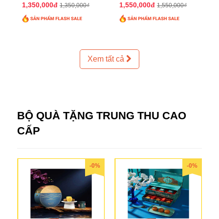
2025 QTTT24
2025 QTTT25
1,350,000đ
1,550,000đ
1,350,000₫
1,550,000₫
Xem tất cả
BỘ QUÀ TẶNG TRUNG THU CAO
CẤP
-0%
-0%