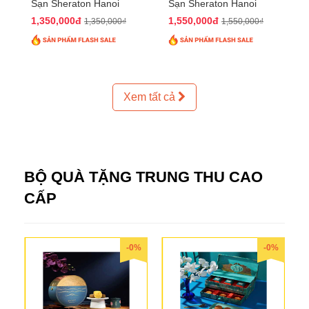
Sạn Sheraton Hanoi
Sạn Sheraton Hanoi
2025 QTTT24
2025 QTTT25
1,350,000đ
1,550,000đ
1,350,000₫
1,550,000₫
Xem tất cả
BỘ QUÀ TẶNG TRUNG THU CAO
CẤP
-0%
-0%