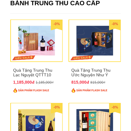
BÁNH TRUNG THU CAO CẤP
-0%
-0%
Quà Tặng Trung Thu
Quà Tặng Trung Thu
Lạc Nguyệt QTTT10
Ước Nguyện Như Ý
QTTT09
1,185,000đ
815,000đ
1,185,000₫
815,000₫
-0%
-0%