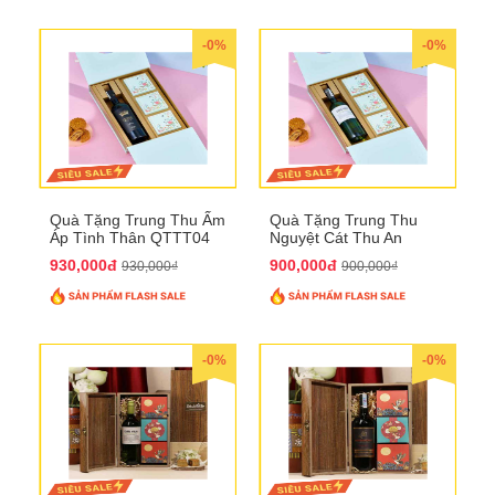
-0%
-0%
Quà Tặng Trung Thu Ấm
Quà Tặng Trung Thu
Áp Tình Thân QTTT04
Nguyệt Cát Thu An
QTTT03
930,000đ
900,000đ
930,000₫
900,000₫
-0%
-0%