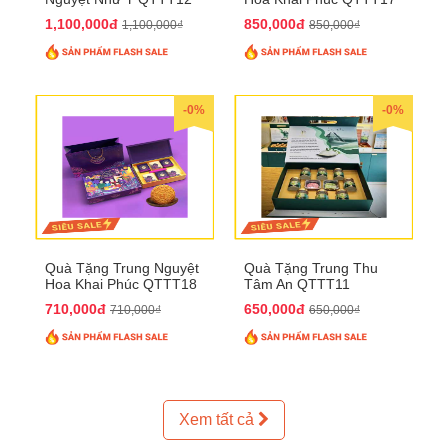
1,100,000đ
850,000đ
1,100,000₫
850,000₫
-0%
-0%
Quà Tặng Trung Nguyệt
Quà Tặng Trung Thu
Hoa Khai Phúc QTTT18
Tâm An QTTT11
710,000đ
650,000đ
710,000₫
650,000₫
Xem tất cả