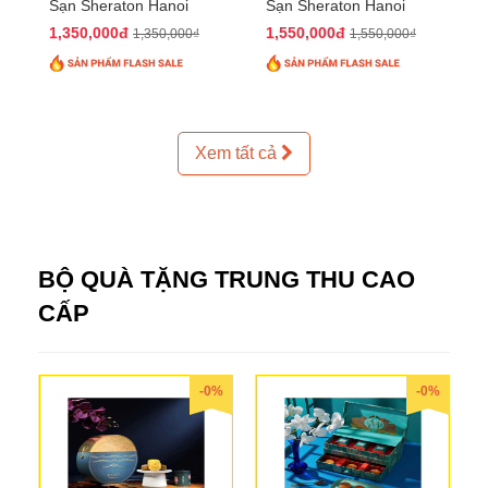
Sạn Sheraton Hanoi
Sạn Sheraton Hanoi
2025 QTTT24
2025 QTTT25
1,350,000đ
1,550,000đ
1,350,000₫
1,550,000₫
Xem tất cả
BỘ QUÀ TẶNG TRUNG THU CAO
CẤP
-0%
-0%