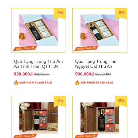
-0%
-0%
Quà Tặng Trung Thu Ấm
Quà Tặng Trung Thu
Áp Tình Thân QTTT04
Nguyệt Cát Thu An
QTTT03
930,000đ
900,000đ
930,000₫
900,000₫
-0%
-0%