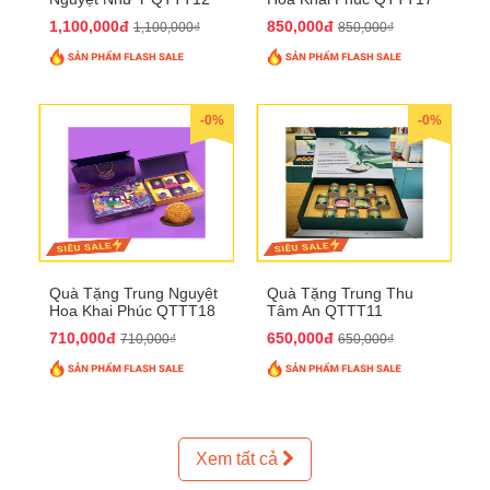
1,100,000đ
850,000đ
1,100,000₫
850,000₫
-0%
-0%
Quà Tặng Trung Nguyệt
Quà Tặng Trung Thu
Hoa Khai Phúc QTTT18
Tâm An QTTT11
710,000đ
650,000đ
710,000₫
650,000₫
Xem tất cả