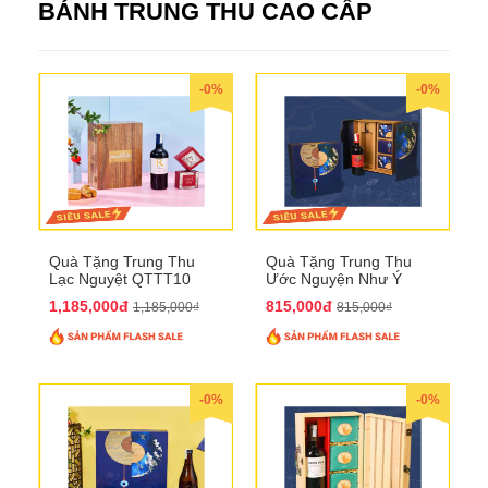
BÁNH TRUNG THU CAO CẤP
-0%
-0%
Quà Tặng Trung Thu
Quà Tặng Trung Thu
Lạc Nguyệt QTTT10
Ước Nguyện Như Ý
QTTT09
1,185,000đ
815,000đ
1,185,000₫
815,000₫
-0%
-0%