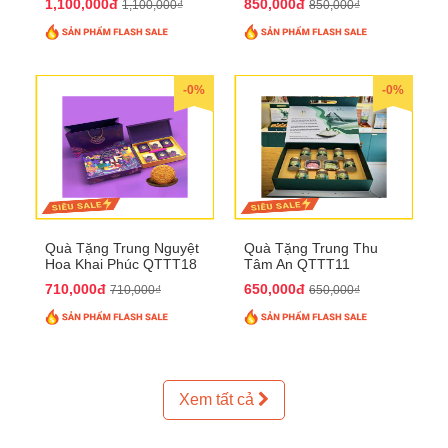
1,100,000đ
850,000đ
1,100,000₫
850,000₫
-0%
-0%
Quà Tặng Trung Nguyệt
Quà Tặng Trung Thu
Hoa Khai Phúc QTTT18
Tâm An QTTT11
710,000đ
650,000đ
710,000₫
650,000₫
Xem tất cả