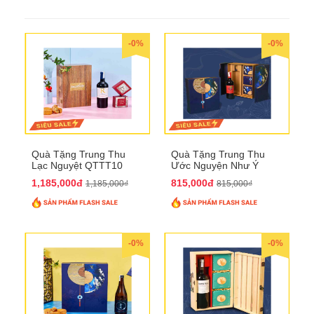
-0%
-0%
Quà Tặng Trung Thu
Quà Tặng Trung Thu
Lạc Nguyệt QTTT10
Ước Nguyện Như Ý
QTTT09
1,185,000đ
815,000đ
1,185,000₫
815,000₫
-0%
-0%