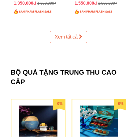
2025 QTTT24
2025 QTTT25
1,350,000đ
1,550,000đ
1,350,000₫
1,550,000₫
Xem tất cả
BỘ QUÀ TẶNG TRUNG THU CAO
CẤP
-0%
-0%