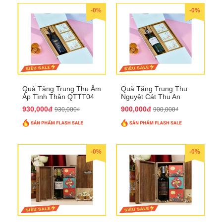
-0%
-0%
Quà Tặng Trung Thu Ấm
Quà Tặng Trung Thu
Áp Tình Thân QTTT04
Nguyệt Cát Thu An
QTTT03
930,000đ
900,000đ
930,000₫
900,000₫
-0%
-0%