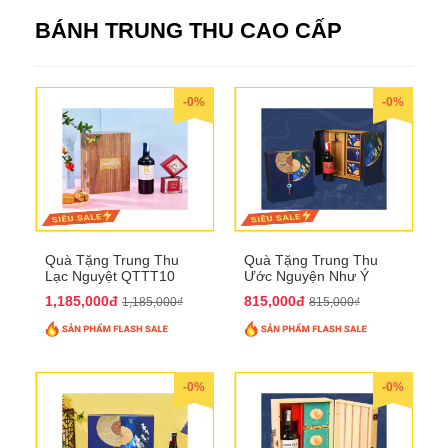
BÁNH TRUNG THU CAO CẤP
-0%
-0%
Quà Tặng Trung Thu
Quà Tặng Trung Thu
Lạc Nguyệt QTTT10
Ước Nguyện Như Ý
QTTT09
1,185,000đ
815,000đ
1,185,000₫
815,000₫
-0%
-0%