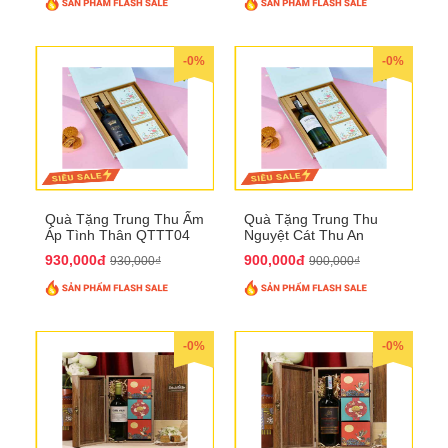
-0%
-0%
Quà Tặng Trung Thu Ấm
Quà Tặng Trung Thu
Áp Tình Thân QTTT04
Nguyệt Cát Thu An
QTTT03
930,000đ
900,000đ
930,000₫
900,000₫
-0%
-0%