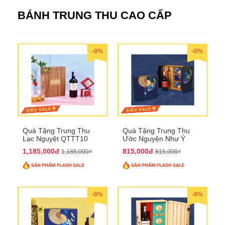
BÁNH TRUNG THU CAO CẤP
-0%
-0%
Quà Tặng Trung Thu
Quà Tặng Trung Thu
Lạc Nguyệt QTTT10
Ước Nguyện Như Ý
QTTT09
1,185,000đ
815,000đ
1,185,000₫
815,000₫
-0%
-0%