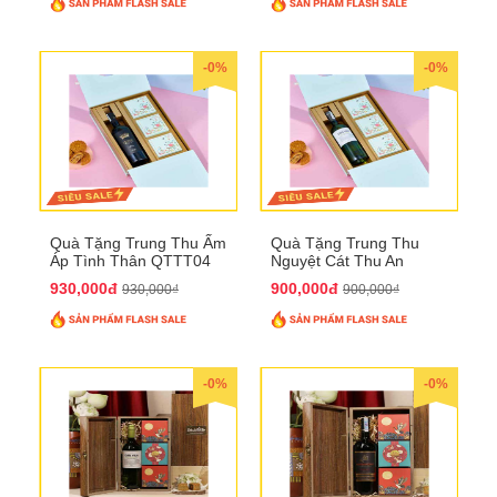
-0%
-0%
Quà Tặng Trung Thu Ấm
Quà Tặng Trung Thu
Áp Tình Thân QTTT04
Nguyệt Cát Thu An
QTTT03
930,000đ
900,000đ
930,000₫
900,000₫
-0%
-0%