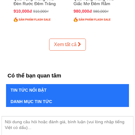
Đèn Rước Đêm Trăng
Giấc Mơ Đêm Rằm
QTTT02
QTTT01
910,000đ
980,000đ
910,000₫
980,000₫
Xem tất cả
Có thể bạn quan tâm
TIN TỨC NỔI BẬT
DANH MỤC TIN TỨC