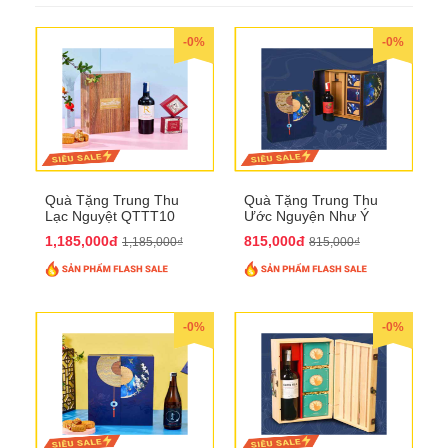
-0%
-0%
Quà Tặng Trung Thu
Quà Tặng Trung Thu
Lạc Nguyệt QTTT10
Ước Nguyện Như Ý
QTTT09
1,185,000đ
815,000đ
1,185,000₫
815,000₫
-0%
-0%