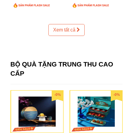
Xem tất cả
BỘ QUÀ TẶNG TRUNG THU CAO
CẤP
-0%
-0%