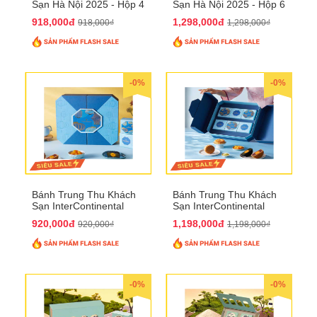
Sạn Hà Nội 2025 - Hộp 4
Sạn Hà Nội 2025 - Hộp 6
bánh to QTTT28
Bánh QTTT29
918,000đ
1,298,000đ
918,000₫
1,298,000₫
-0%
-0%
Bánh Trung Thu Khách
Bánh Trung Thu Khách
Sạn InterContinental
Sạn InterContinental
Hanoi Landmark72
Hanoi Landmark72
920,000đ
1,198,000đ
920,000₫
1,198,000₫
QTTT26
QTTT27
-0%
-0%