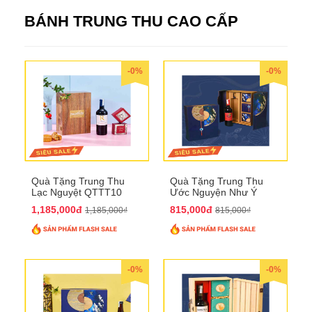
BÁNH TRUNG THU CAO CẤP
-0%
-0%
Quà Tặng Trung Thu
Quà Tặng Trung Thu
Lạc Nguyệt QTTT10
Ước Nguyện Như Ý
QTTT09
1,185,000đ
815,000đ
1,185,000₫
815,000₫
-0%
-0%