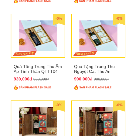
-0%
-0%
Quà Tặng Trung Thu Ấm
Quà Tặng Trung Thu
Áp Tình Thân QTTT04
Nguyệt Cát Thu An
QTTT03
930,000đ
900,000đ
930,000₫
900,000₫
-0%
-0%