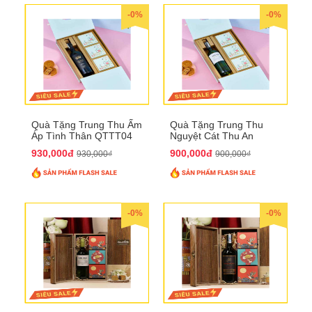
-0%
-0%
Quà Tặng Trung Thu Ấm
Quà Tặng Trung Thu
Áp Tình Thân QTTT04
Nguyệt Cát Thu An
QTTT03
930,000đ
900,000đ
930,000₫
900,000₫
-0%
-0%