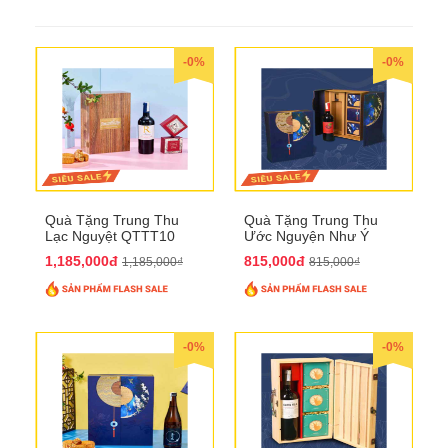
-0%
-0%
Quà Tặng Trung Thu
Quà Tặng Trung Thu
Lạc Nguyệt QTTT10
Ước Nguyện Như Ý
QTTT09
1,185,000đ
815,000đ
1,185,000₫
815,000₫
-0%
-0%