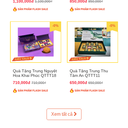
1,100,000đ
850,000đ
1,100,000₫
850,000₫
-0%
-0%
Quà Tặng Trung Nguyệt
Quà Tặng Trung Thu
Hoa Khai Phúc QTTT18
Tâm An QTTT11
710,000đ
650,000đ
710,000₫
650,000₫
Xem tất cả