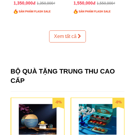
2025 QTTT24
2025 QTTT25
1,350,000đ
1,550,000đ
1,350,000₫
1,550,000₫
Xem tất cả
BỘ QUÀ TẶNG TRUNG THU CAO
CẤP
-0%
-0%