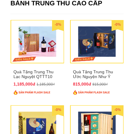
BÁNH TRUNG THU CAO CẤP
-0%
-0%
Quà Tặng Trung Thu
Quà Tặng Trung Thu
Lạc Nguyệt QTTT10
Ước Nguyện Như Ý
QTTT09
1,185,000đ
815,000đ
1,185,000₫
815,000₫
-0%
-0%