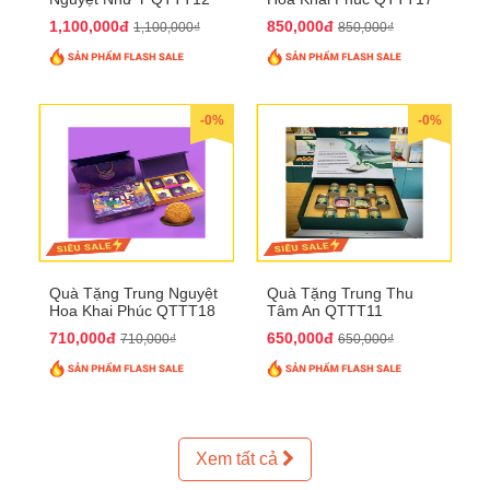
1,100,000đ
850,000đ
1,100,000₫
850,000₫
-0%
-0%
Quà Tặng Trung Nguyệt
Quà Tặng Trung Thu
Hoa Khai Phúc QTTT18
Tâm An QTTT11
710,000đ
650,000đ
710,000₫
650,000₫
Xem tất cả