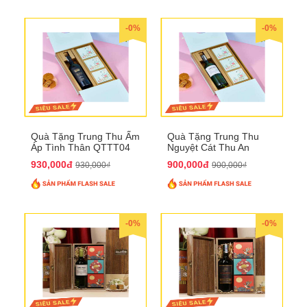
-0%
-0%
Quà Tặng Trung Thu Ấm
Quà Tặng Trung Thu
Áp Tình Thân QTTT04
Nguyệt Cát Thu An
QTTT03
930,000đ
900,000đ
930,000₫
900,000₫
-0%
-0%