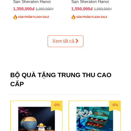
Sạn Sheraton Hanoi
Sạn Sheraton Hanoi
2025 QTTT24
2025 QTTT25
1,350,000đ
1,550,000đ
1,350,000₫
1,550,000₫
Xem tất cả
BỘ QUÀ TẶNG TRUNG THU CAO
CẤP
-0%
-0%