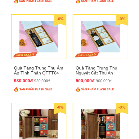
-0%
-0%
Quà Tặng Trung Thu Ấm
Quà Tặng Trung Thu
Áp Tình Thân QTTT04
Nguyệt Cát Thu An
QTTT03
930,000đ
900,000đ
930,000₫
900,000₫
-0%
-0%