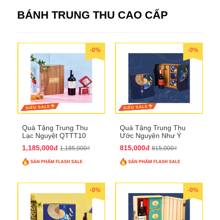
BÁNH TRUNG THU CAO CẤP
-0%
-0%
Quà Tặng Trung Thu
Quà Tặng Trung Thu
Lạc Nguyệt QTTT10
Ước Nguyện Như Ý
QTTT09
1,185,000đ
815,000đ
1,185,000₫
815,000₫
-0%
-0%