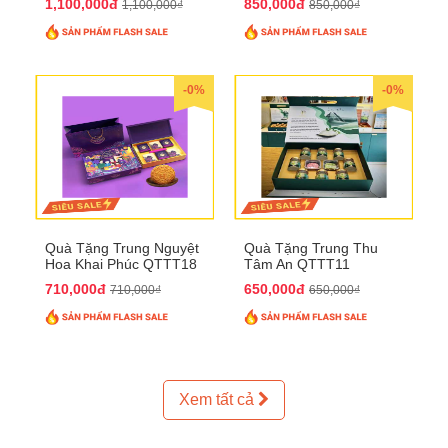
1,100,000đ
850,000đ
1,100,000₫
850,000₫
-0%
-0%
Quà Tặng Trung Nguyệt
Quà Tặng Trung Thu
Hoa Khai Phúc QTTT18
Tâm An QTTT11
710,000đ
650,000đ
710,000₫
650,000₫
Xem tất cả