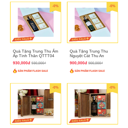
-0%
-0%
Quà Tặng Trung Thu Ấm
Quà Tặng Trung Thu
Áp Tình Thân QTTT04
Nguyệt Cát Thu An
QTTT03
930,000đ
900,000đ
930,000₫
900,000₫
-0%
-0%