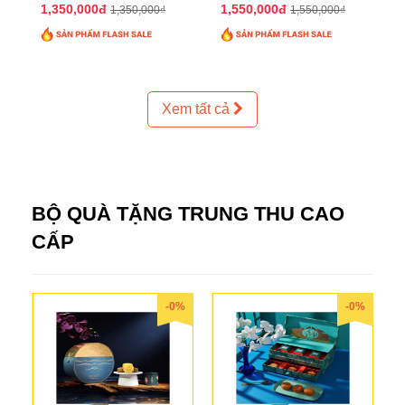
2025 QTTT24
2025 QTTT25
1,350,000đ
1,550,000đ
1,350,000₫
1,550,000₫
Xem tất cả
BỘ QUÀ TẶNG TRUNG THU CAO
CẤP
-0%
-0%