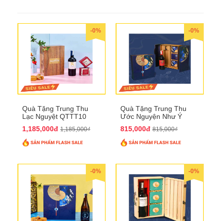
-0%
-0%
Quà Tặng Trung Thu
Quà Tặng Trung Thu
Lạc Nguyệt QTTT10
Ước Nguyện Như Ý
QTTT09
1,185,000đ
815,000đ
1,185,000₫
815,000₫
-0%
-0%