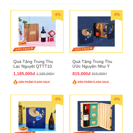
-0%
-0%
Quà Tặng Trung Thu
Quà Tặng Trung Thu
Lạc Nguyệt QTTT10
Ước Nguyện Như Ý
QTTT09
1,185,000đ
815,000đ
1,185,000₫
815,000₫
-0%
-0%