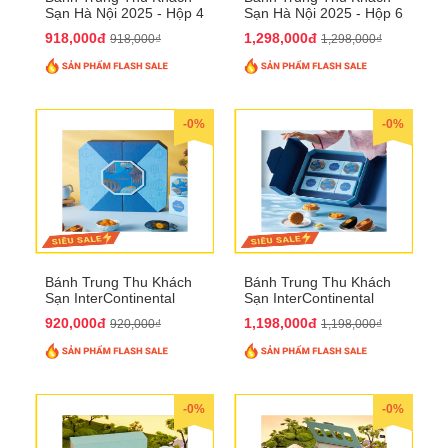
Sạn Hà Nội 2025 - Hộp 4
Sạn Hà Nội 2025 - Hộp 6
bánh to QTTT28
Bánh QTTT29
918,000đ
1,298,000đ
918,000₫
1,298,000₫
-0%
-0%
Bánh Trung Thu Khách
Bánh Trung Thu Khách
Sạn InterContinental
Sạn InterContinental
Hanoi Landmark72
Hanoi Landmark72
920,000đ
1,198,000đ
920,000₫
1,198,000₫
QTTT26
QTTT27
-0%
-0%