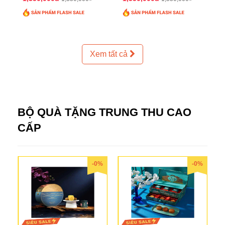
Xem tất cả
BỘ QUÀ TẶNG TRUNG THU CAO
CẤP
-0%
-0%