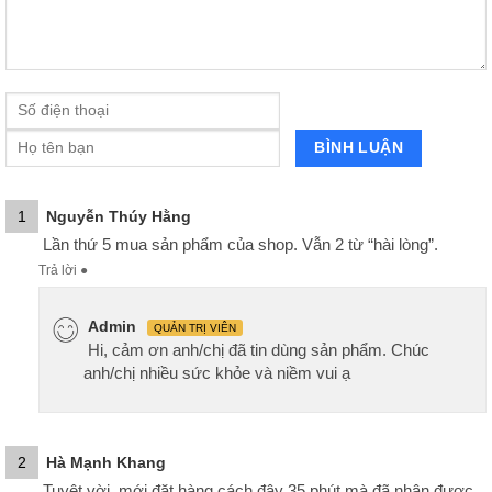
1
Nguyễn Thúy Hằng
Lần thứ 5 mua sản phẩm của shop. Vẫn 2 từ “hài lòng”.
Trả lời
●
Admin
QUẢN TRỊ VIÊN
Hi, cảm ơn anh/chị đã tin dùng sản phẩm. Chúc
anh/chị nhiều sức khỏe và niềm vui ạ
2
Hà Mạnh Khang
Tuyệt vời, mới đặt hàng cách đây 35 phút mà đã nhận được