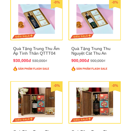
-0%
-0%
Quà Tặng Trung Thu Ấm
Quà Tặng Trung Thu
Áp Tình Thân QTTT04
Nguyệt Cát Thu An
QTTT03
930,000đ
900,000đ
930,000₫
900,000₫
-0%
-0%