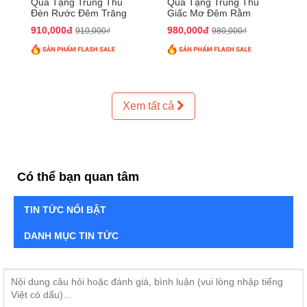
Quà Tặng Trung Thu
Quà Tặng Trung Thu
Đèn Rước Đêm Trăng
Giấc Mơ Đêm Rằm
QTTT02
QTTT01
910,000đ
980,000đ
910,000₫
980,000₫
Xem tất cả
Có thể bạn quan tâm
TIN TỨC NỔI BẬT
DANH MỤC TIN TỨC