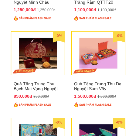
Nguyệt Minh Châu
Trăng Rằm QTTT20
QTTT21
1,250,000đ
1,100,000đ
1,250,000₫
1,100,000₫
-0%
-0%
Quà Tặng Trung Thu
Quà Tặng Trung Thu Dạ
Bạch Mai Vọng Nguyệt
Nguyệt Sum Vầy
QTTT19
QTTT16
850,000đ
1,500,000đ
850,000₫
1,500,000₫
-0%
-0%