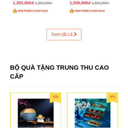
2025 QTTT24
2025 QTTT25
1,350,000đ
1,550,000đ
1,350,000₫
1,550,000₫
Xem tất cả
BỘ QUÀ TẶNG TRUNG THU CAO
CẤP
-0%
-0%