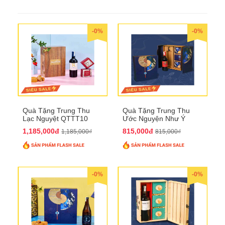
-0%
-0%
Quà Tặng Trung Thu
Quà Tặng Trung Thu
Lạc Nguyệt QTTT10
Ước Nguyện Như Ý
QTTT09
1,185,000đ
815,000đ
1,185,000₫
815,000₫
-0%
-0%