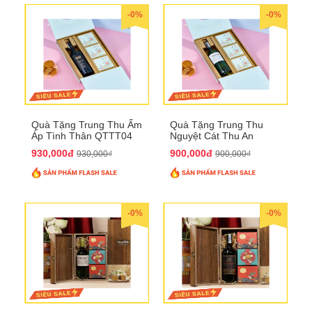
-0%
-0%
Quà Tặng Trung Thu Ấm
Quà Tặng Trung Thu
Áp Tình Thân QTTT04
Nguyệt Cát Thu An
QTTT03
930,000đ
900,000đ
930,000₫
900,000₫
-0%
-0%