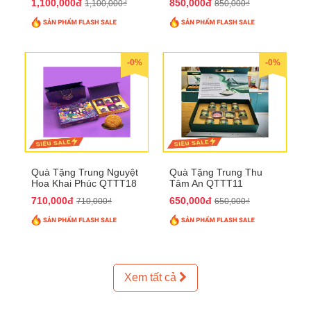
1,100,000đ
850,000đ
1,100,000₫
850,000₫
-0%
-0%
Quà Tặng Trung Nguyệt
Quà Tặng Trung Thu
Hoa Khai Phúc QTTT18
Tâm An QTTT11
710,000đ
650,000đ
710,000₫
650,000₫
Xem tất cả