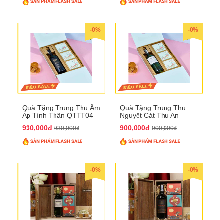
-0%
-0%
Quà Tặng Trung Thu Ấm
Quà Tặng Trung Thu
Áp Tình Thân QTTT04
Nguyệt Cát Thu An
QTTT03
930,000đ
900,000đ
930,000₫
900,000₫
-0%
-0%