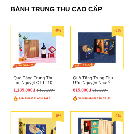
BÁNH TRUNG THU CAO CẤP
-0%
-0%
Quà Tặng Trung Thu
Quà Tặng Trung Thu
Lạc Nguyệt QTTT10
Ước Nguyện Như Ý
QTTT09
1,185,000đ
815,000đ
1,185,000₫
815,000₫
-0%
-0%