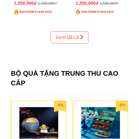
2025 QTTT24
2025 QTTT25
1,350,000đ
1,550,000đ
1,350,000₫
1,550,000₫
Xem tất cả
BỘ QUÀ TẶNG TRUNG THU CAO
CẤP
-0%
-0%