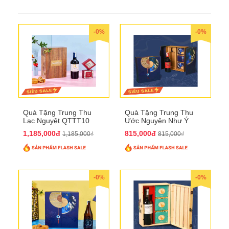
-0%
-0%
Quà Tặng Trung Thu
Quà Tặng Trung Thu
Lạc Nguyệt QTTT10
Ước Nguyện Như Ý
QTTT09
1,185,000đ
815,000đ
1,185,000₫
815,000₫
-0%
-0%