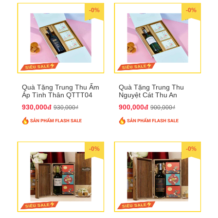
-0%
-0%
Quà Tặng Trung Thu Ấm
Quà Tặng Trung Thu
Áp Tình Thân QTTT04
Nguyệt Cát Thu An
QTTT03
930,000đ
900,000đ
930,000₫
900,000₫
-0%
-0%