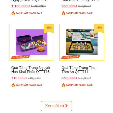
1,100,000đ
850,000đ
1,100,000₫
850,000₫
-0%
-0%
Quà Tặng Trung Nguyệt
Quà Tặng Trung Thu
Hoa Khai Phúc QTTT18
Tâm An QTTT11
710,000đ
650,000đ
710,000₫
650,000₫
Xem tất cả