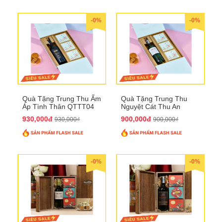
-0%
-0%
Quà Tặng Trung Thu Ấm
Quà Tặng Trung Thu
Áp Tình Thân QTTT04
Nguyệt Cát Thu An
QTTT03
930,000đ
900,000đ
930,000₫
900,000₫
-0%
-0%