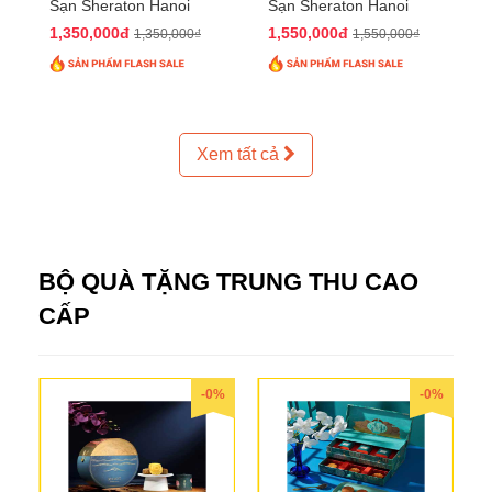
Sạn Sheraton Hanoi
Sạn Sheraton Hanoi
2025 QTTT24
2025 QTTT25
1,350,000đ
1,550,000đ
1,350,000₫
1,550,000₫
Xem tất cả
BỘ QUÀ TẶNG TRUNG THU CAO
CẤP
-0%
-0%