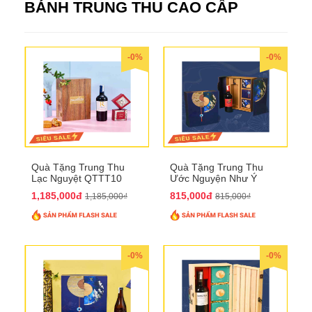
BÁNH TRUNG THU CAO CẤP
-0%
-0%
Quà Tặng Trung Thu
Quà Tặng Trung Thu
Lạc Nguyệt QTTT10
Ước Nguyện Như Ý
QTTT09
1,185,000đ
815,000đ
1,185,000₫
815,000₫
-0%
-0%