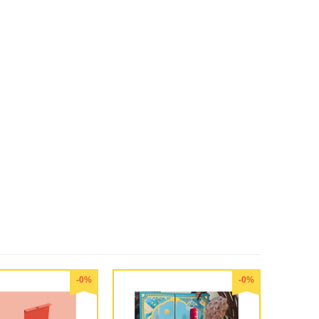
-0%
-0%