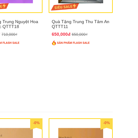
 Trung Nguyệt Hoa
Quà Tặng Trung Thu Tâm An
úc QTTT18
QTTT11
đ
650,000đ
710,000₫
650,000₫
-0%
-0%