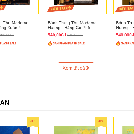
ng Thu Madame
Bánh Trung Thu Madame
Bánh Tr
ồng Xuân 4
Huong - Hàng Gà Phố
Huong - 
540,000đ
540,000
390,000₫
540,000₫
Xem tất cả
SẠN
-0%
-0%