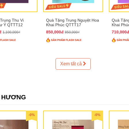
Trung Thu Vi
Quà Tặng Trung Nguyệt Hoa
Quà Tặng
hư Ý QTTT12
Khai Phúc QTTT17
Khai Ph
0đ
850,000đ
710,000
1,100,000₫
850,000₫
Xem tất cả
E HƯƠNG
-0%
-0%