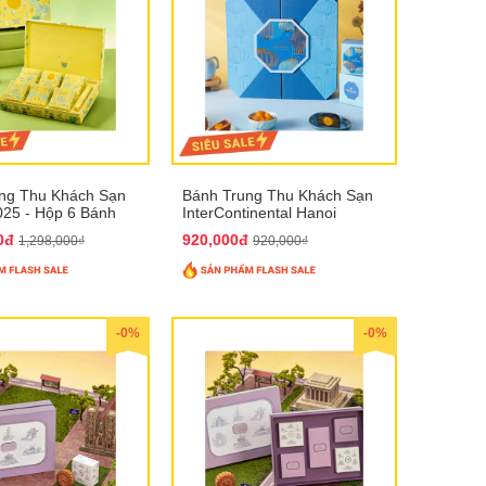
ng Thu Khách Sạn
Bánh Trung Thu Khách Sạn
025 - Hộp 6 Bánh
InterContinental Hanoi
Landmark72 QTTT26
00đ
920,000đ
1,298,000₫
920,000₫
-0%
-0%