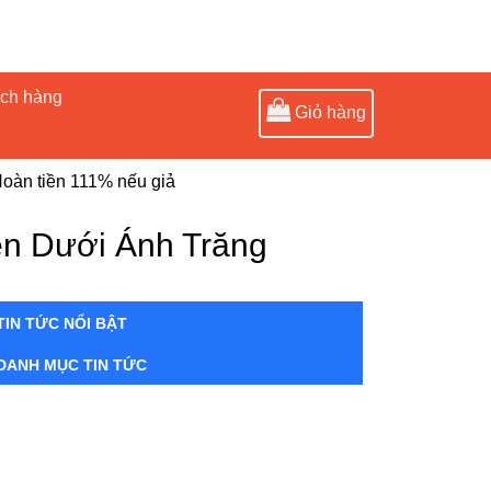
ách hàng
Giỏ hàng
oàn tiền 111% nếu giả
ên Dưới Ánh Trăng
TIN TỨC NỔI BẬT
DANH MỤC TIN TỨC