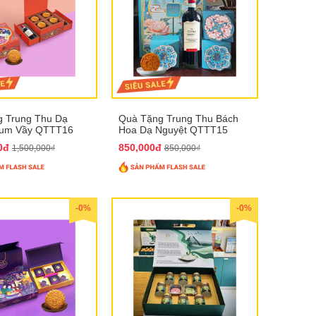
 Trung Thu Dạ
Quà Tặng Trung Thu Bách
Sum Vầy QTTT16
Hoa Dạ Nguyệt QTTT15
00đ
850,000đ
1,500,000₫
850,000₫
-0%
-0%