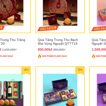
Trung Thu Trăng
Quà Tặng Trung Thu Bạch
Quà Tặng
T20
Mai Vọng Nguyệt QTTT19
Nguyệt 
0đ
850,000đ
1,500,0
1,100,000₫
850,000₫
-0%
-0%