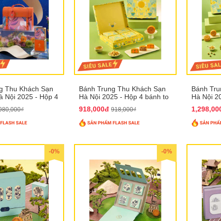
g Thu Khách Sạn
Bánh Trung Thu Khách Sạn
Bánh Tru
 Nội 2025 - Hộp 4
Hà Nội 2025 - Hộp 4 bánh to
Hà Nội 2
T31
QTTT28
QTTT29
918,000đ
1,298,0
980,000₫
918,000₫
-0%
-0%