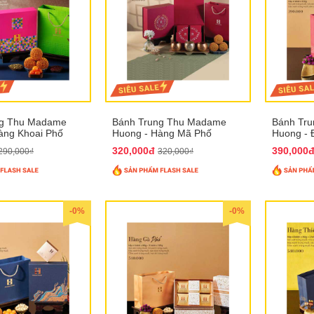
ng Thu Madame
Bánh Trung Thu Madame
Bánh Tr
àng Khoai Phố
Huong - Hàng Mã Phố
Huong - 
320,000đ
390,000
290,000₫
320,000₫
-0%
-0%