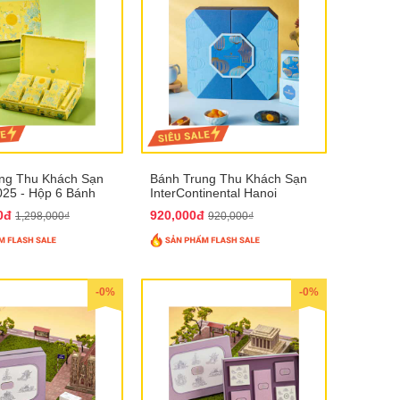
ng Thu Khách Sạn
Bánh Trung Thu Khách Sạn
025 - Hộp 6 Bánh
InterContinental Hanoi
Landmark72 QTTT26
00đ
920,000đ
1,298,000₫
920,000₫
-0%
-0%