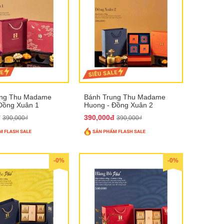
ung Thu Madame
Bánh Trung Thu Madame
Đồng Xuân 1
Huong - Đồng Xuân 2
đ
390,000đ
390,000₫
390,000₫
-0%
-0%