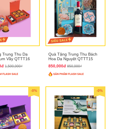
 Trung Thu Dạ
Quà Tặng Trung Thu Bách
Sum Vầy QTTT16
Hoa Dạ Nguyệt QTTT15
00đ
850,000đ
1,500,000₫
850,000₫
-0%
-0%