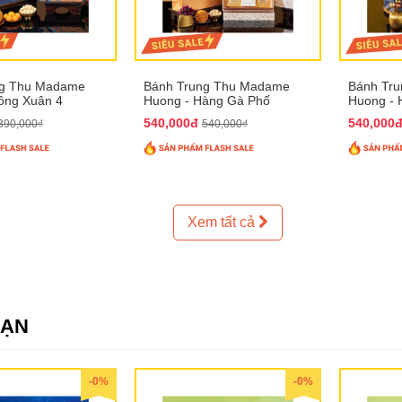
ng Thu Madame
Bánh Trung Thu Madame
Bánh Tr
ồng Xuân 4
Huong - Hàng Gà Phố
Huong - 
540,000đ
540,000
390,000₫
540,000₫
Xem tất cả
SẠN
-0%
-0%