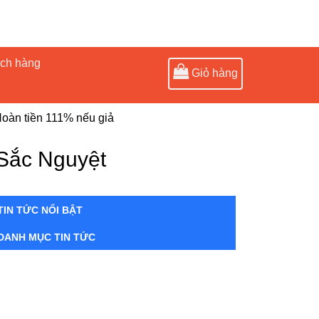
ách hàng
Giỏ hàng
oàn tiền 111% nếu giả
Sắc Nguyệt
TIN TỨC NỔI BẬT
DANH MỤC TIN TỨC