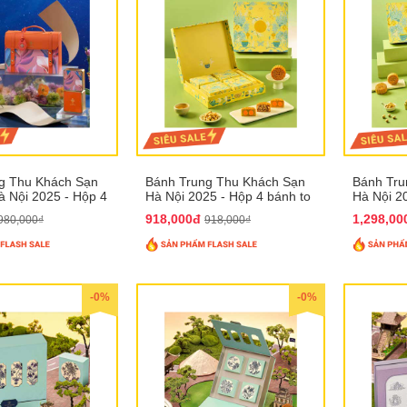
g Thu Khách Sạn
Bánh Trung Thu Khách Sạn
Bánh Tru
 Nội 2025 - Hộp 4
Hà Nội 2025 - Hộp 4 bánh to
Hà Nội 2
T31
QTTT28
QTTT29
918,000đ
1,298,0
980,000₫
918,000₫
-0%
-0%