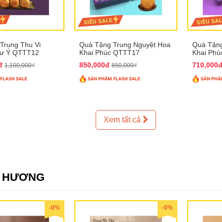
Trung Thu Vi
Quà Tặng Trung Nguyệt Hoa
Quà Tặng
hư Ý QTTT12
Khai Phúc QTTT17
Khai Ph
0đ
850,000đ
710,000
1,100,000₫
850,000₫
Xem tất cả
E HƯƠNG
-0%
-0%