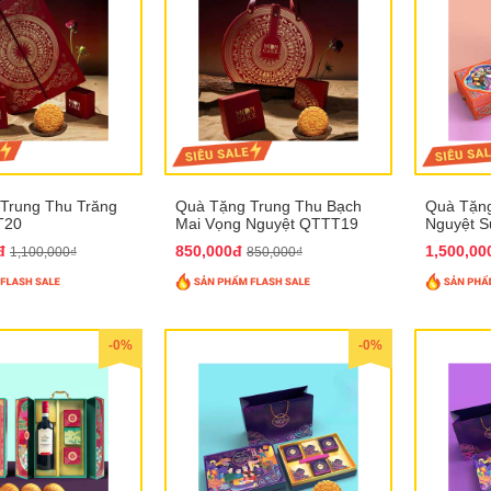
Trung Thu Trăng
Quà Tặng Trung Thu Bạch
Quà Tặng
T20
Mai Vọng Nguyệt QTTT19
Nguyệt 
0đ
850,000đ
1,500,0
1,100,000₫
850,000₫
-0%
-0%