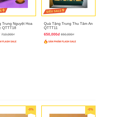
 Trung Nguyệt Hoa
Quà Tặng Trung Thu Tâm An
úc QTTT18
QTTT11
đ
650,000đ
710,000₫
650,000₫
-0%
-0%