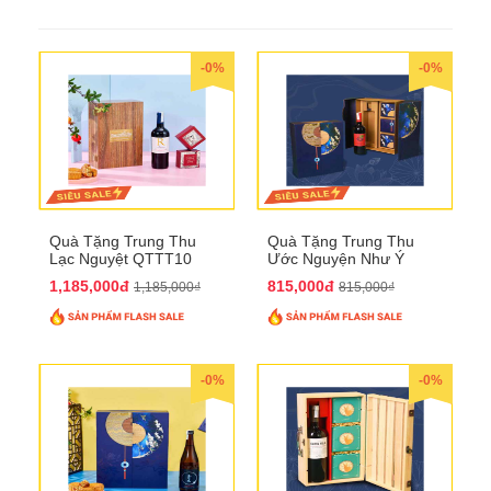
-0%
-0%
Quà Tặng Trung Thu
Quà Tặng Trung Thu
Lạc Nguyệt QTTT10
Ước Nguyện Như Ý
QTTT09
1,185,000đ
815,000đ
1,185,000₫
815,000₫
-0%
-0%