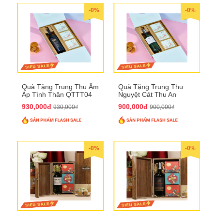
-0%
-0%
Quà Tặng Trung Thu Ấm
Quà Tặng Trung Thu
Áp Tình Thân QTTT04
Nguyệt Cát Thu An
QTTT03
930,000đ
900,000đ
930,000₫
900,000₫
-0%
-0%