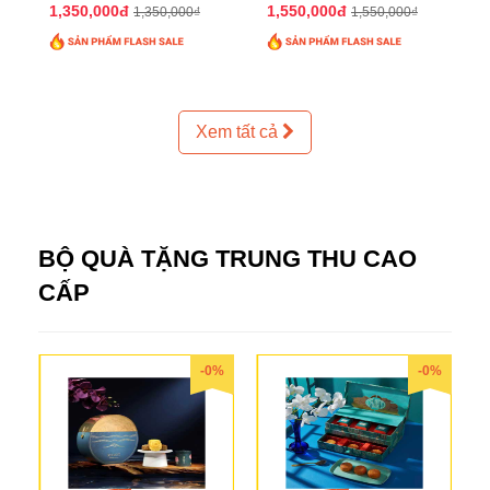
2025 QTTT24
2025 QTTT25
1,350,000đ
1,550,000đ
1,350,000₫
1,550,000₫
Xem tất cả
BỘ QUÀ TẶNG TRUNG THU CAO
CẤP
-0%
-0%