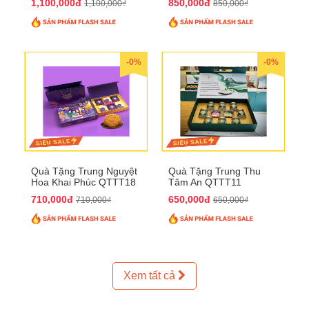
1,100,000đ
850,000đ
1,100,000₫
850,000₫
-0%
-0%
Quà Tặng Trung Nguyệt
Quà Tặng Trung Thu
Hoa Khai Phúc QTTT18
Tâm An QTTT11
710,000đ
650,000đ
710,000₫
650,000₫
Xem tất cả