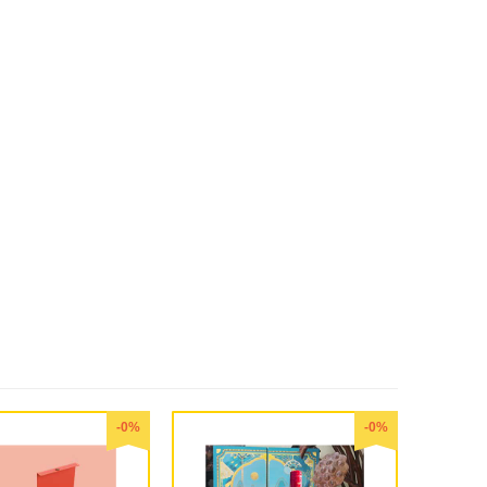
-0%
-0%