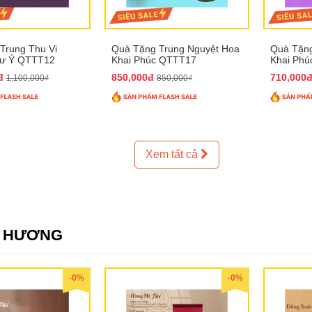
Trung Thu Vi
Quà Tặng Trung Nguyệt Hoa
Quà Tặng
hư Ý QTTT12
Khai Phúc QTTT17
Khai Ph
0đ
850,000đ
710,000
1,100,000₫
850,000₫
Xem tất cả
E HƯƠNG
-0%
-0%