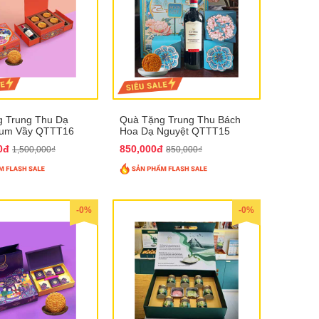
 Trung Thu Dạ
Quà Tặng Trung Thu Bách
Sum Vầy QTTT16
Hoa Dạ Nguyệt QTTT15
00đ
850,000đ
1,500,000₫
850,000₫
-0%
-0%