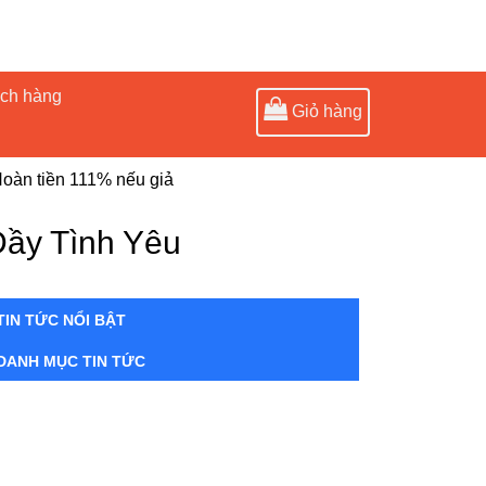
ách hàng
Giỏ hàng
oàn tiền 111% nếu giả
Đầy Tình Yêu
TIN TỨC NỔI BẬT
DANH MỤC TIN TỨC