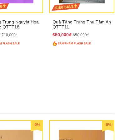
 Trung Nguyệt Hoa
Quà Tặng Trung Thu Tâm An
úc QTTT18
QTTT11
đ
650,000đ
710,000₫
650,000₫
-0%
-0%