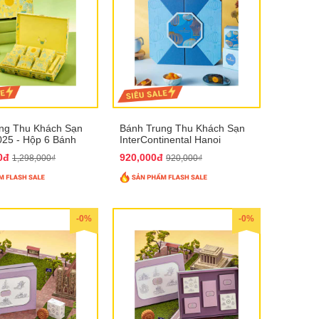
ng Thu Khách Sạn
Bánh Trung Thu Khách Sạn
025 - Hộp 6 Bánh
InterContinental Hanoi
Landmark72 QTTT26
00đ
920,000đ
1,298,000₫
920,000₫
-0%
-0%