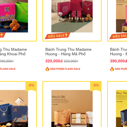
ng Thu Madame
Bánh Trung Thu Madame
Bánh Tr
àng Khoai Phố
Huong - Hàng Mã Phố
Huong - 
320,000đ
390,000
290,000₫
320,000₫
-0%
-0%