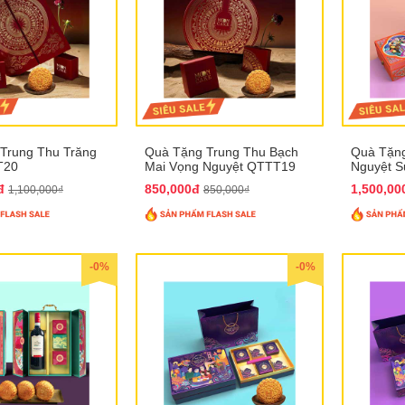
Trung Thu Trăng
Quà Tặng Trung Thu Bạch
Quà Tặng
T20
Mai Vọng Nguyệt QTTT19
Nguyệt 
0đ
850,000đ
1,500,0
1,100,000₫
850,000₫
-0%
-0%