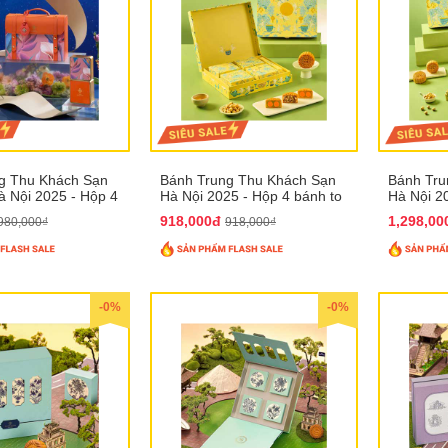
g Thu Khách Sạn
Bánh Trung Thu Khách Sạn
Bánh Tru
 Nội 2025 - Hộp 4
Hà Nội 2025 - Hộp 4 bánh to
Hà Nội 2
T31
QTTT28
QTTT29
918,000đ
1,298,0
980,000₫
918,000₫
-0%
-0%