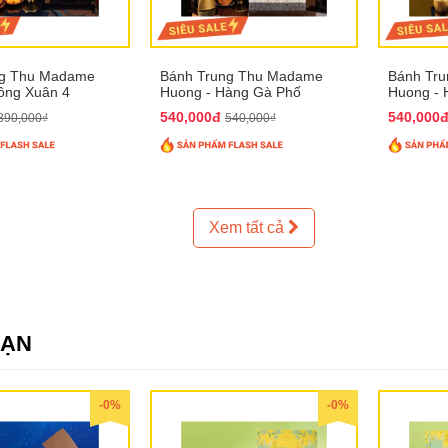
ng Thu Madame
Bánh Trung Thu Madame
Bánh Tr
ồng Xuân 4
Huong - Hàng Gà Phố
Huong - 
540,000đ
540,000
390,000₫
540,000₫
Xem tất cả
SẠN
-0%
-0%