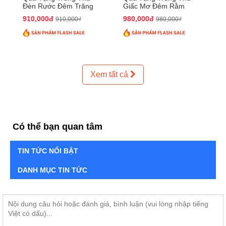
Đèn Rước Đêm Trăng
Giấc Mơ Đêm Rằm
QTTT02
QTTT01
910,000đ
980,000đ
910,000₫
980,000₫
Xem tất cả
Có thể bạn quan tâm
TIN TỨC NỔI BẬT
DANH MỤC TIN TỨC