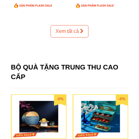
Xem tất cả
BỘ QUÀ TẶNG TRUNG THU CAO
CẤP
-0%
-0%