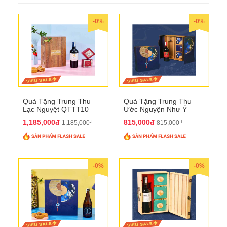
-0%
-0%
Quà Tặng Trung Thu
Quà Tặng Trung Thu
Lạc Nguyệt QTTT10
Ước Nguyện Như Ý
QTTT09
1,185,000đ
815,000đ
1,185,000₫
815,000₫
-0%
-0%