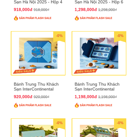
Sạn Hà Nội 2025 - Hộp 4
Sạn Hà Nội 2025 - Hộp 6
bánh to QTTT28
Bánh QTTT29
918,000đ
1,298,000đ
918,000₫
1,298,000₫
-0%
-0%
Bánh Trung Thu Khách
Bánh Trung Thu Khách
Sạn InterContinental
Sạn InterContinental
Hanoi Landmark72
Hanoi Landmark72
920,000đ
1,198,000đ
920,000₫
1,198,000₫
QTTT26
QTTT27
-0%
-0%