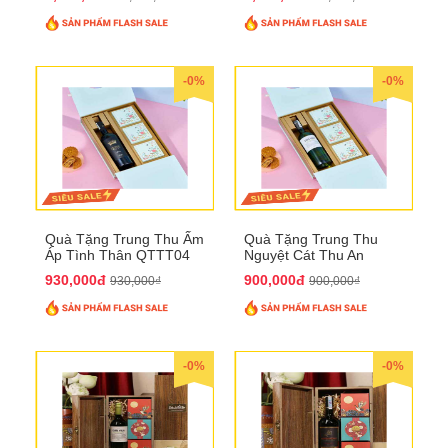
-0%
-0%
Quà Tặng Trung Thu Ấm
Quà Tặng Trung Thu
Áp Tình Thân QTTT04
Nguyệt Cát Thu An
QTTT03
930,000đ
900,000đ
930,000₫
900,000₫
-0%
-0%