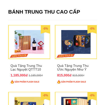
BÁNH TRUNG THU CAO CẤP
-0%
-0%
Quà Tặng Trung Thu
Quà Tặng Trung Thu
Lạc Nguyệt QTTT10
Ước Nguyện Như Ý
QTTT09
1,185,000đ
815,000đ
1,185,000₫
815,000₫
-0%
-0%