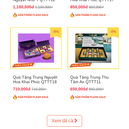
1,100,000đ
850,000đ
1,100,000₫
850,000₫
-0%
-0%
Quà Tặng Trung Nguyệt
Quà Tặng Trung Thu
Hoa Khai Phúc QTTT18
Tâm An QTTT11
710,000đ
650,000đ
710,000₫
650,000₫
Xem tất cả