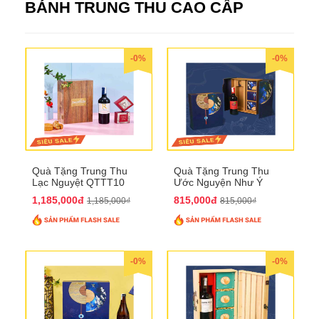
BÁNH TRUNG THU CAO CẤP
-0%
-0%
Quà Tặng Trung Thu
Quà Tặng Trung Thu
Lạc Nguyệt QTTT10
Ước Nguyện Như Ý
QTTT09
1,185,000đ
815,000đ
1,185,000₫
815,000₫
-0%
-0%