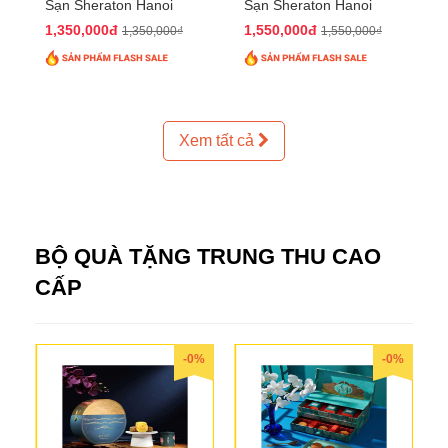
Sạn Sheraton Hanoi
Sạn Sheraton Hanoi
2025 QTTT24
2025 QTTT25
1,350,000đ
1,550,000đ
1,350,000₫
1,550,000₫
Xem tất cả
BỘ QUÀ TẶNG TRUNG THU CAO
CẤP
-0%
-0%