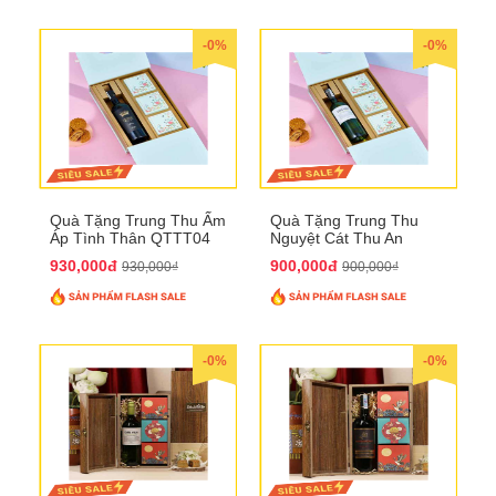
-0%
-0%
Quà Tặng Trung Thu Ấm
Quà Tặng Trung Thu
Áp Tình Thân QTTT04
Nguyệt Cát Thu An
QTTT03
930,000đ
900,000đ
930,000₫
900,000₫
-0%
-0%