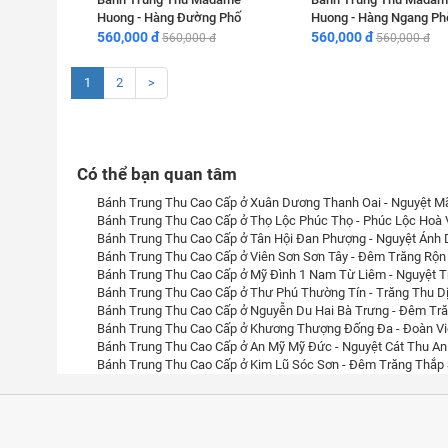
Huong - Hàng Đường Phố
Huong - Hàng Ngang Ph
560,000 đ
560,000 đ
560,000 đ
560,000 đ
1
2
>
Có thể bạn quan tâm
Bánh Trung Thu Cao Cấp ở Xuân Dương Thanh Oai - Nguyệt M
Bánh Trung Thu Cao Cấp ở Thọ Lộc Phúc Thọ - Phúc Lộc Hoà 
Bánh Trung Thu Cao Cấp ở Tân Hội Đan Phượng - Nguyệt Ánh 
Bánh Trung Thu Cao Cấp ở Viên Sơn Sơn Tây - Đêm Trăng Rộn
Bánh Trung Thu Cao Cấp ở Mỹ Đình 1 Nam Từ Liêm - Nguyệt T
Bánh Trung Thu Cao Cấp ở Thư Phú Thường Tín - Trăng Thu D
Bánh Trung Thu Cao Cấp ở Nguyễn Du Hai Bà Trưng - Đêm Tr
Bánh Trung Thu Cao Cấp ở Khương Thượng Đống Đa - Đoàn Vi
Bánh Trung Thu Cao Cấp ở An Mỹ Mỹ Đức - Nguyệt Cát Thu An
Bánh Trung Thu Cao Cấp ở Kim Lũ Sóc Sơn - Đêm Trăng Thắp