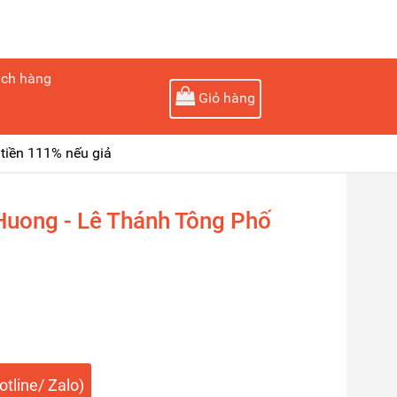
ách hàng
Giỏ hàng
tiền 111% nếu giả
uong - Lê Thánh Tông Phố
tline/ Zalo)