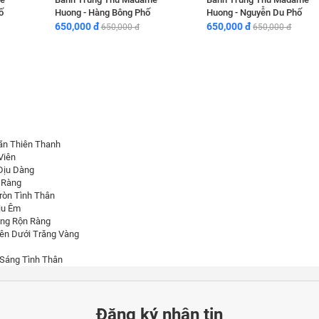
ố
Huong - Hàng Bông Phố
Huong - Nguyễn Du Phố
650,000 đ
650,000 đ
650,000 đ
650,000 đ
ãn Thiên Thanh
Viên
Dịu Dàng
 Ràng
ròn Tình Thân
ịu Êm
ăng Rộn Ràng
ên Dưới Trăng Vàng
 Sáng Tình Thân
Đăng ký nhận tin