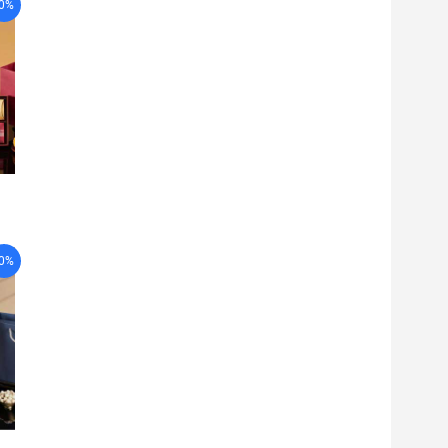
-0%
-0%