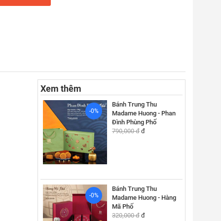
Xem thêm
Bánh Trung Thu
-0%
Madame Huong - Phan
Đình Phùng Phố
790,000 đ
đ
Bánh Trung Thu
-0%
Madame Huong - Hàng
Mã Phố
320,000 đ
đ