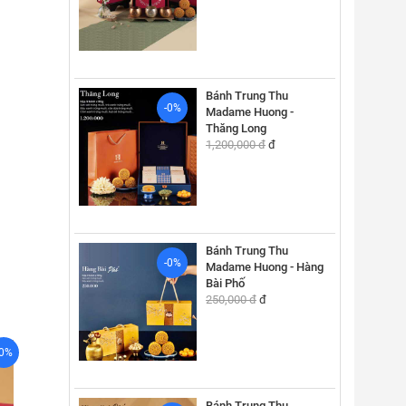
Bánh Trung Thu
-0%
Madame Huong -
Thăng Long
1,200,000 đ
đ
Bánh Trung Thu
-0%
Madame Huong - Hàng
Bài Phố
250,000 đ
đ
-0%
Bánh Trung Thu