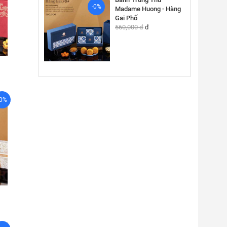
-0%
Madame Huong - Hàng
Gai Phố
560,000 đ
đ
-0%