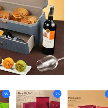
-0%
-0%